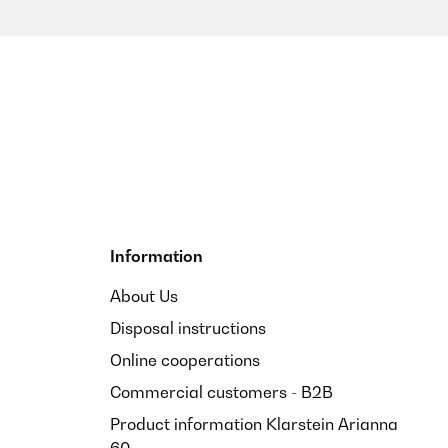
Translate
Information
ert. Es wäre wünschenswert, dass diese Angabe entsprechend
About Us
Disposal instructions
Online cooperations
Translate
Commercial customers - B2B
Product information Klarstein Arianna