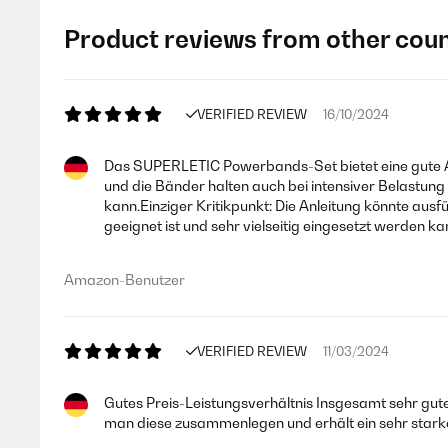
Product reviews from other coun
VERIFIED REVIEW
16/10/2024
Das SUPERLETIC Powerbands-Set bietet eine gute Aus
und die Bänder halten auch bei intensiver Belastung 
kann.Einziger Kritikpunkt: Die Anleitung könnte ausf
geeignet ist und sehr vielseitig eingesetzt werden ka
Amazon-Benutzer
VERIFIED REVIEW
11/03/2024
Gutes Preis-Leistungsverhältnis Insgesamt sehr gute
man diese zusammenlegen und erhält ein sehr starkes