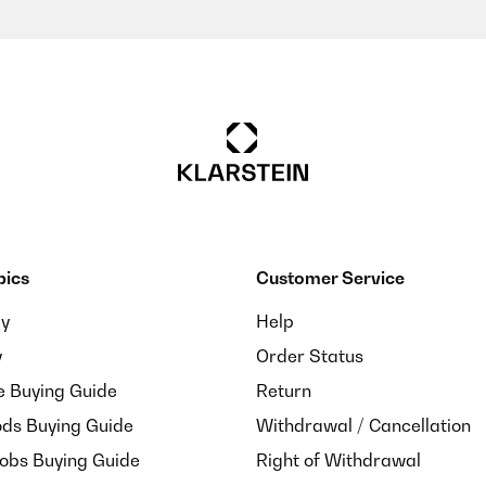
pics
Customer Service
was leider nicht stimmt. Es wird definitiv nur 1 Band (lila) gelief
ay
Help
r ein Band doch etwas hoch.
y
Order Status
e Buying Guide
Return
ds Buying Guide
Withdrawal / Cancellation
Hobs Buying Guide
Right of Withdrawal