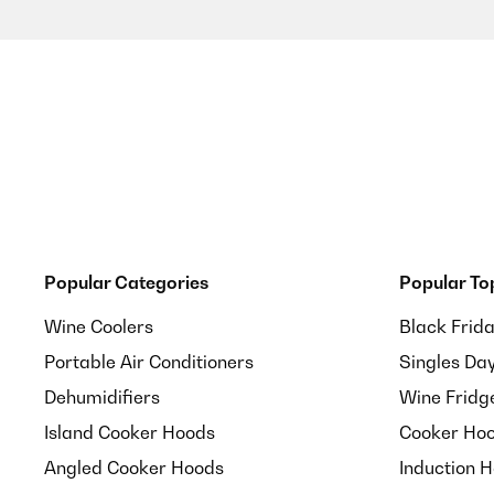
VERIFIED REVIEW
24/03/2022
Not really satisfied with the equipment!
Amazon-Benutzer
VERIFIED REVIEW
09/03/2022
Popular Categories
Popular To
In der Produktbeschreibung werden 5 Stück genannt, 
Wine Coolers
Black Frid
korrigiert wird. Somit empfinde ich den Preis für nu
Portable Air Conditioners
Singles Da
Amazon-Benutzer
Dehumidifiers
Wine Fridg
Island Cooker Hoods
Cooker Hoo
Angled Cooker Hoods
Induction 
VERIFIED REVIEW
29/07/2021