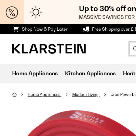
Up to 30% off o
MASSIVE SAVINGS FOR 
Shop Now & Pay Later
Free Shipping over £ 
Home Appliances
Kitchen Appliances
Heat
Home Appliances
Modern Living
Uros Powerba