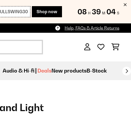
08
39
03
FULLSWING30
Shop now
H
M
S
Help, FAQs & Article Returns
Audio & Hi-fi
Deals
New products
B-Stock
and Light