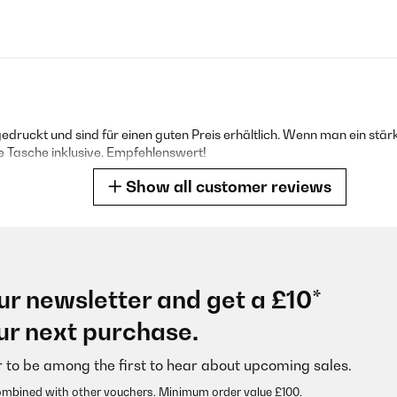
edruckt und sind für einen guten Preis erhältlich. Wenn man ein s
ne Tasche inklusive. Empfehlenswert!
Show all customer reviews
ur newsletter and get a £10*
 pensais valider une commande d’un lot de 5 Déçu de ma commande ! Je
ur next purchase.
tion de la commande !!!!
r to be among the first to hear about upcoming sales.
ombined with other vouchers. Minimum order value £100.