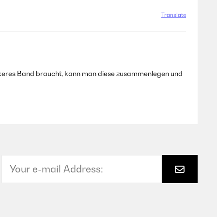
Translate
tärkeres Band braucht, kann man diese zusammenlegen und
Translate
 met quand même 5 étoiles car le produit est parfait mais
Translate