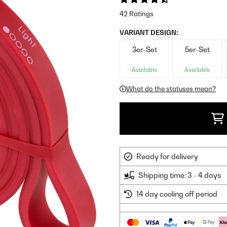
42 Ratings
VARIANT DESIGN:
3er-Set
5er-Set
Available
Available
What do the statuses mean?
Ready for delivery
Shipping time: 3 - 4 days
14 day cooling off period