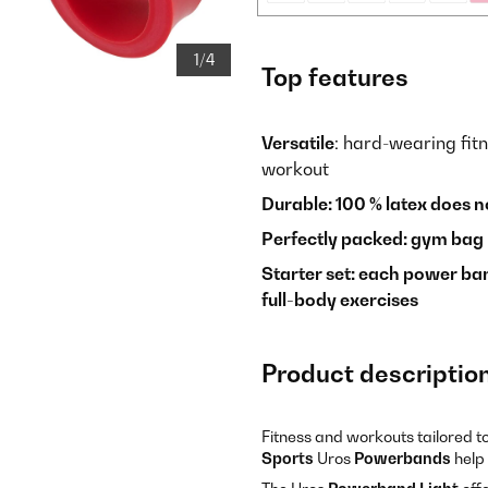
1/4
Top features
Versatile
: hard-wearing fitn
workout
Durable: 100 % latex does no
Perfectly packed: gym bag 
Starter set: each power ban
full-body exercises
Product descriptio
Fitness and workouts tailored t
Sports
Uros
Powerbands
help