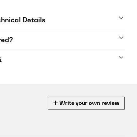
hnical Details
red?
t
Write your own review