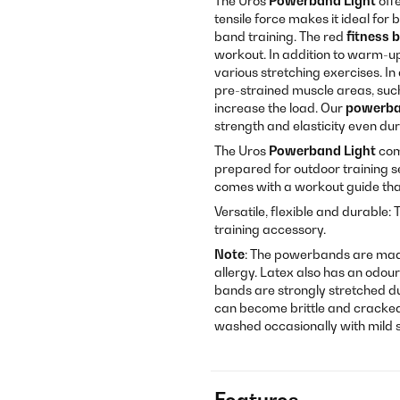
The Uros
Powerband Light
offe
tensile force makes it ideal fo
band training. The red
fitness 
workout. In addition to warm-up
various stretching exercises. In
pre-strained muscle areas, such 
increase the load. Our
powerb
strength and elasticity even dur
The Uros
Powerband Light
come
prepared for outdoor training s
comes with a workout guide that 
Versatile, flexible and durable:
training accessory.
Note
: The powerbands are made
allergy. Latex also has an odour
bands are strongly stretched du
can become brittle and cracked 
washed occasionally with mild