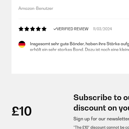
Amazon-Benutzer
VERIFIED REVIEW
11/03/2024
Insgesamt sehr gute Bänder, haben ihre Stärke aufg
erhält ein sehr starkes Band. Dazu ist noch eine klei
Amazon-Benutzer
VERIFIED REVIEW
25/12/2023
Subscribe to o
En effet j’ai reçu qu’un seul élastique alors que je
discount on yo
£10
le choix du bon lot n’est pas évident lors de la valida
Sign up for our newslette
Utilisateur d'Amazon
*The £10* discount cannot be c