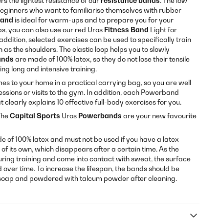
rs the lightest resistance of our
resistance bands
. The low
r beginners who want to familiarise themselves with rubber
band
is ideal for warm-ups and to prepare you for your
s, you can also use our red Uros
Fitness Band
Light for
 addition, selected exercises can be used to specifically train
as the shoulders. The elastic loop helps you to slowly
ands
are made of 100% latex, so they do not lose their tensile
ing long and intensive training.
s to your home in a practical carrying bag, so you are well
essions or visits to the gym. In addition, each Powerband
clearly explains 10 effective full-body exercises for you.
 The
Capital Sports
Uros
Powerbands
are your new favourite
 of 100% latex and must not be used if you have a latex
 of its own, which disappears after a certain time. As the
ring training and come into contact with sweat, the surface
over time. To increase the lifespan, the bands should be
 soap and powdered with talcum powder after cleaning.