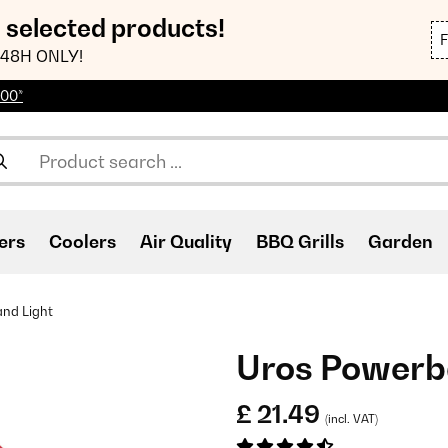
n selected products!
48H ONLY!
100*
ers
Coolers
Air Quality
BBQ Grills
Garden
nd Light
Uros Powerb
£ 21.49
(incl. VAT)