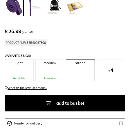
£ 25.99
(incl. VAT)
PRODUCT NUMBER: 10037690
VARIANT DESIGN:
light
medium
strong
+4
Available
Available
What do the statuses mean?
add to basket
Ready for delivery