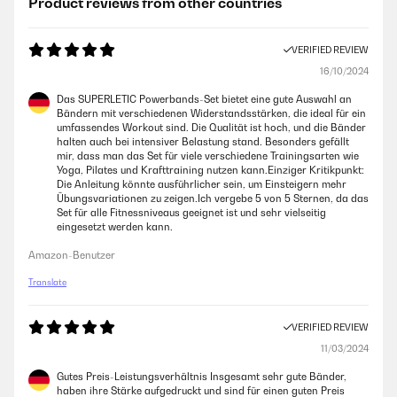
Product reviews from other countries
VERIFIED REVIEW
16/10/2024
Das SUPERLETIC Powerbands-Set bietet eine gute Auswahl an
Bändern mit verschiedenen Widerstandsstärken, die ideal für ein
umfassendes Workout sind. Die Qualität ist hoch, und die Bänder
halten auch bei intensiver Belastung stand. Besonders gefällt
mir, dass man das Set für viele verschiedene Trainingsarten wie
Yoga, Pilates und Krafttraining nutzen kann.Einziger Kritikpunkt:
Die Anleitung könnte ausführlicher sein, um Einsteigern mehr
Übungsvariationen zu zeigen.Ich vergebe 5 von 5 Sternen, da das
Set für alle Fitnessniveaus geeignet ist und sehr vielseitig
eingesetzt werden kann.
Amazon-Benutzer
Translate
VERIFIED REVIEW
11/03/2024
Gutes Preis-Leistungsverhältnis Insgesamt sehr gute Bänder,
haben ihre Stärke aufgedruckt und sind für einen guten Preis