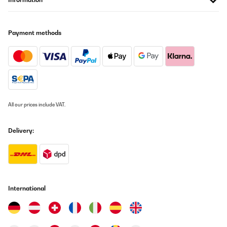
VERIFIED REVIEW
Payment methods
04/05/2021
Habe die Bänder fürs Training zuhause gekauft und bis jetzt
halten sie was sie versprechen
Amazon-Benutzer
Translate
All our prices include VAT.
VERIFIED REVIEW
30/03/2021
Delivery:
Super Ergänzung zum Training. Der Schwierigkeitsgrad wird
erhöht.
Amazon-Benutzer
Translate
International
VERIFIED REVIEW
07/03/2021