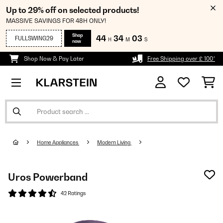
Up to 29% off on selected products!
MASSIVE SAVINGS FOR 48H ONLY!
Shop
44
34
02
FULLSWING29
H
M
S
now
Shop Now & Pay Later
Free Shipping over £ 100*
Home Appliances
Modern Living
Uros Powerband
42 Ratings