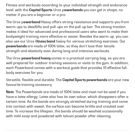
Fitness and workouts according to your individual strength and endurance
level: with the
Capital Sports
Uros p
owerbands
you can get in shape, no
matter if you are a beginner or a pro.
The Uros p
owerband
Heavy offers strong resistance and supports you from
warm-ups to deadlifts and pull-ups on the pull-up bar. The strong traction
makes it ideal for advanced and professional users who want to make their
bodyweight training more effective or easier. Besides the warm-up, you can
also use our Uros f
itness band
heavy for various stretching exercises. Our
powerbands
are made of 100% latex, so they don't lose their tensile
strength and elasticity even during long and intensive workouts.
The Uros
powerband heavy
comes in a practical carrying bag, so you are
well prepared for outdoor training sessions or visits to the gym. In addition,
each Powerband comes with a workout guide that provides 10 effective full-
body exercises for you.
Versatile, flexible and durable: The
Capital Sports powerbands
are your new
favourite training accessory.
Note
: The Powerbands are made of 100% latex and must not be used if you
have a latex allergy. Latex also has its own odour, which disappears after a
certain time. As the bands are strongly stretched during training and come
into contact with sweat, the surface can become brittle and cracked over
time. To increase the lifespan, the bands should be washed occasionally
with mild soap and powdered with talcum powder after cleaning.