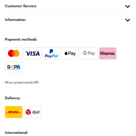
13/04/2025
Customer Service
„Sag mal… Für Paare“ von Spielehelden ist ein wunderbar
gestaltetes Fragekartenspiel, das gezielt auf Vertrauen, Offenheit
Information
und Bindung abzielt. Ich habe es gemeinsam mit meinem Partner
gespielt – und was soll ich sagen: Es hat uns einige schöne,
lustige und auch intime Abende beschert.Die Fragen sind
abwechslungsreich und schaffen es, sowohl zum Lachen als auch
Payment methods
zum Nachdenken anzuregen. Man erfährt neue Dinge über den
anderen, selbst wenn man sich eigentlich schon gut kennt – das
macht es besonders wertvoll.Was ich besonders schön finde: Es
hilft auf eine spielerische und leichte Weise, die Beziehung zu
vertiefen und gemeinsam neue Gespräche zu führen, fernab vom
Alltag.️ Fazit: Eine klare Empfehlung für Paare, die sich noch
näherkommen oder einfach mal wieder bewusst Zeit miteinander
verbringen wollen. Leicht, unterhaltsam und verbindend – ein
Spiel, das Herz und Beziehung bereichert.
All our prices include VAT.
Amazon-Benutzer
Delivery:
Translate
VERIFIED REVIEW
17/03/2025
Spielehelden Sag Mal – Fragen für Paare ist ein unterhaltsames
International
Spiel, das perfekt dazu geeignet ist, mehr über den Partner