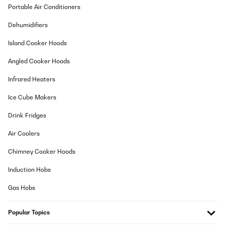
Amazon-Benutzer
Portable Air Conditioners
Translate
Dehumidifiers
VERIFIED REVIEW
Island Cooker Hoods
28/06/2025
Angled Cooker Hoods
Ein wirklich empfehlenswertes Spiel für Paare, die sich besser
kennenlernen oder ihre Beziehung vertiefen möchten. Die Karten
Infrared Heaters
sind hochwertig verpackt und kompakt – perfekt zum Mitnehmen
auf ein Date, in den Urlaub oder für gemütliche Abende zu Hause.
Ice Cube Makers
Die Fragen sind abwechslungsreich, mal tiefgründig, mal
spielerisch – aber immer anregend. Es wird nie langweilig, und
Drink Fridges
oft entstehen daraus tolle Gespräche, die man im Alltag vielleicht
so nicht führen würde. Wichtig ist, dass beide offen und ehrlich
Air Coolers
mitmachen – nur dann entfaltet das Spiel seine volle Wirkung.
Wir spielen es regelmäßig zu zweit und lieben es! Es bringt uns
nicht nur zum Nachdenken, sondern auch emotional näher
Chimney Cooker Hoods
zusammen. Ein echtes Highlight für jede Beziehung!
Induction Hobs
Amazon-Benutzer
Gas Hobs
Translate
Popular Topics
VERIFIED REVIEW