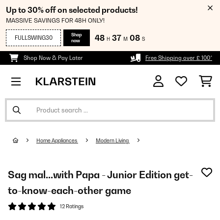
Up to 30% off on selected products!
MASSIVE SAVINGS FOR 48H ONLY!
Shop
48
37
07
FULLSWING30
H
M
S
now
Shop Now & Pay Later
Free Shipping over £ 100*
Home Appliances
Modern Living
Sag mal...with Papa - Junior Edition get-
to-know-each-other game
12 Ratings