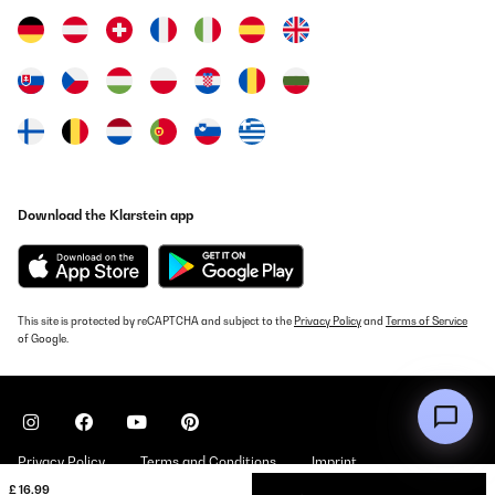
herauszufinden. Die Fragen sind sowohl lustig als auch
tiefgründig, was für spannende und oft überraschende
Gespräche sorgt. Es ist eine großartige Möglichkeit, die Bindung
zu stärken und gleichzeitig viel zu lachen.Die Fragen sind
abwechslungsreich, von leichten, humorvollen Themen bis hin zu
persönlichen und emotionaleren Themen. Das Spiel ist ideal für
einen entspannten Abend und fördert die Kommunikation.
Amazon-Benutzer
Translate
Download the Klarstein app
VERIFIED REVIEW
22/01/2025
Tolles Spiel für einen Mutter Kind Abend :) kann es nur empfehlen
This site is protected by reCAPTCHA and subject to the
Privacy Policy
and
Terms of Service
of Google.
Amazon-Benutzer
Translate
VERIFIED REVIEW
Privacy Policy
Terms and Conditions
Imprint
17/12/2024
£ 16.99