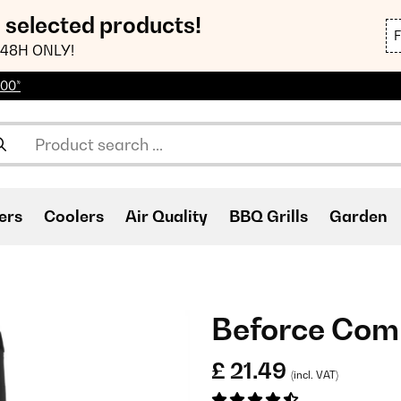
n selected products!
48H ONLY!
100*
ers
Coolers
Air Quality
BBQ Grills
Garden
Beforce Com
£ 21.49
(incl. VAT)