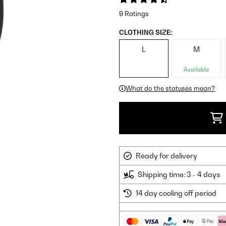
9 Ratings
CLOTHING SIZE:
L
M
Available
What do the statuses mean?
Ready for delivery
Shipping time: 3 - 4 days
14 day cooling off period