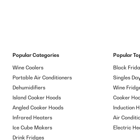
VERIFIED REVIEW
04/01/2017
pantalon bien adapté à la course, seul bémol (mais il f
commande en bon état, réception dans les délais.
Utilisateur d'Amazon
Popular Categories
Popular To
Wine Coolers
Black Frid
VERIFIED REVIEW
06/12/2016
Portable Air Conditioners
Singles Da
Die Hose kam nach 3 Tagen an, ging also ganz fix.Ob
Dehumidifiers
Wine Fridg
schimmert beim bücken(Kniebeugen) leicht durch we
Island Cooker Hoods
Cooker Hoo
Angled Cooker Hoods
Induction 
Amazon-Benutzer
Infrared Heaters
Air Conditi
Ice Cube Makers
Electric He
VERIFIED REVIEW
06/12/2016
Drink Fridges