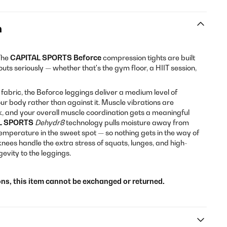
n
The
CAPITAL SPORTS Beforce
compression tights are built
ts seriously — whether that's the gym floor, a HIIT session,
abric, the Beforce leggings deliver a medium level of
r body rather than against it. Muscle vibrations are
ck, and your overall muscle coordination gets a meaningful
L SPORTS
Dehydr8
technology pulls moisture away from
emperature in the sweet spot — so nothing gets in the way of
ees handle the extra stress of squats, lunges, and high-
gevity to the leggings.
ons, this item cannot be exchanged or returned.