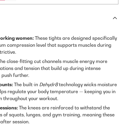
working women:
These tights are designed specifically
um compression level that supports muscles during
rictive.
he close-fitting cut channels muscle energy more
brations and tension that build up during intense
 push further.
ounts:
The built-in
Dehydr8
technology wicks moisture
lps regulate your body temperature — keeping you in
n throughout your workout.
sessions:
The knees are reinforced to withstand the
s of squats, lunges, and gym training, meaning these
 after session.