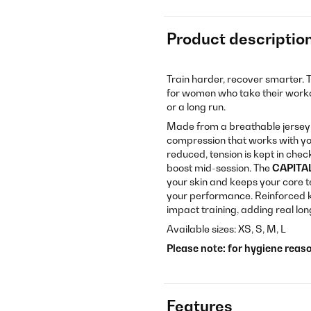
Product descriptio
Train harder, recover smarter. 
for women who take their workou
or a long run.
Made from a breathable jersey f
compression that works with you
reduced, tension is kept in che
boost mid-session. The
CAPITA
your skin and keeps your core t
your performance. Reinforced kn
impact training, adding real lon
Available sizes: XS, S, M, L
Please note: for hygiene reas
Features