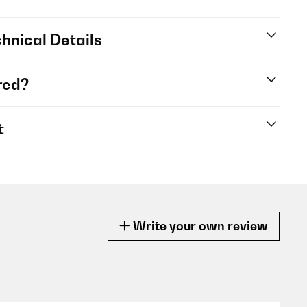
hnical Details
red?
t
Write your own review