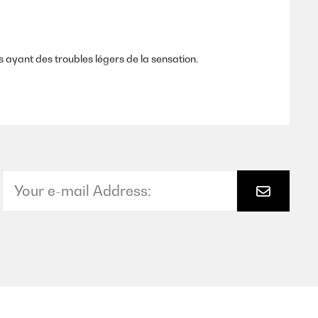
s ayant des troubles légers de la sensation.
Translate
ssion merkt man nichts (ich habe eine Adidas sporthose,
ute Länge. (Ich bin 1,75 m) Die Einsätze am Knie erschließen
ch würde die Hose jetzt nicht nochmal kaufen, schicke sie
er nicht, wenn man auf die Kompression wert legt. Was
Translate