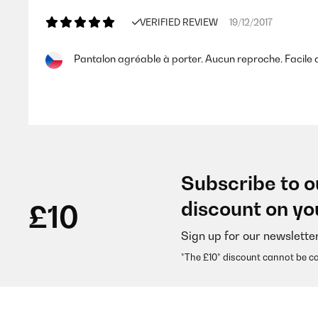
VERIFIED REVIEW
19/12/2017
Pantalon agréable à porter. Aucun reproche. Facile d'
Utilisateur d'Amazon
VERIFIED REVIEW
30/01/2017
Subscribe to o
Also es ist eine habt normale schwarze Sporthose. 
discount on yo
£10
da stand nichts von Kompression und die ist wesentlic
sich mir nicht so wirklich, aber sie nerven auch nicht
aber nicht zurück. Kaufempfehlung würde ich nur d
Sign up for our newslette
eigentlich mein Wunsch war, aber ich such einfach we
*The £10* discount cannot be c
Amazon-Benutzer