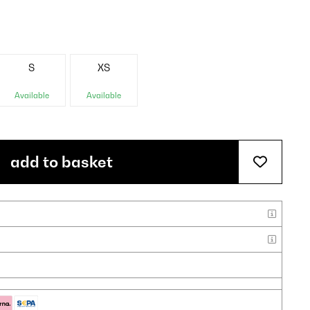
S
XS
Available
Available
add to basket