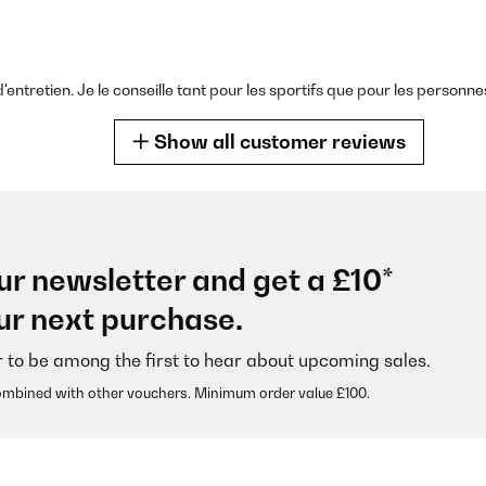
entretien. Je le conseille tant pour les sportifs que pour les personne
Show all customer reviews
ur newsletter and get a £10*
Der Stoff ist angenehm weich und nicht transparent. Aber von Kompre
ur next purchase.
h fester!) Habe die Hose in m bestellt und sie sitzt gut und hat eine g
. Lediglich die naht drückt etwas ein, aber auch nicht dramatisch... I
ann aussprechen, wenn man eine einfache schwarze Hose möchte, ab
r to be among the first to hear about upcoming sales.
iter.
ombined with other vouchers. Minimum order value £100.