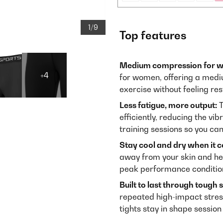
1/9
Top features
Medium compression for 
+4
for women, offering a medi
exercise without feeling rest
Less fatigue, more output:
T
efficiently, reducing the vi
training sessions so you can
Stay cool and dry when it c
away from your skin and he
peak performance conditio
Built to last through tough 
repeated high-impact stres
tights stay in shape session