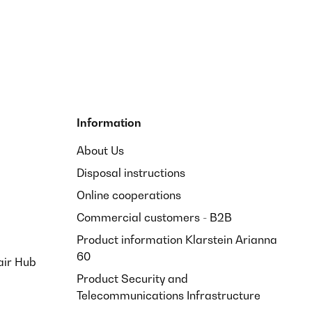
dant la course: l'élastique ne suffit pas. Sinon, en
Translate
Information
About Us
Disposal instructions
em sehr gut und angenehm.( dank der Aufbauphase)Sie
Online cooperations
Commercial customers - B2B
Product information Klarstein Arianna
Translate
60
air Hub
Product Security and
Telecommunications Infrastructure