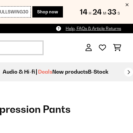
14
24
32
FULLSWING30
Shop now
H
M
S
Help, FAQs & Article Returns
Audio & Hi-fi
Deals
New products
B-Stock
pression Pants