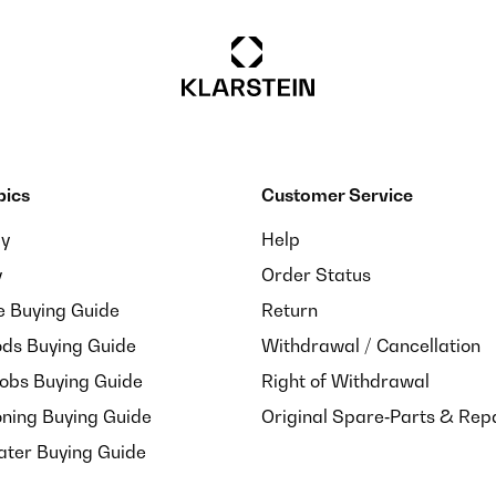
aut pouvoir l'essayer avant de savoir), se baisse un peu à la taille pen
pics
Customer Service
ay
Help
y
Order Status
wohl ich die Hose in M bestellt habe kam sie in L sitzt aber trotzd
e Buying Guide
Return
shalb ich ein Sternchen abziehen muss.
ds Buying Guide
Withdrawal / Cancellation
Hobs Buying Guide
Right of Withdrawal
oning Buying Guide
Original Spare‑Parts & Rep
ater Buying Guide