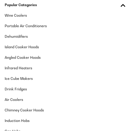
Popular Categories
29/12/2024
Sieht gut aus, ist innen beleuchtet. Getränke immer gut gekühlt.
Wine Coolers
Die große Glastür Beschläge immer Sommer manchmal von
außen.
Portable Air Conditioners
Amazon-Benutzer
Dehumidifiers
Translate
Island Cooker Hoods
VERIFIED REVIEW
Angled Cooker Hoods
26/11/2024
Infrared Heaters
C’est un très bon produit. Je vous le recommande et refroidi très
bien.
Ice Cube Makers
Souheila
Drink Fridges
Translate
Air Coolers
Chimney Cooker Hoods
VERIFIED REVIEW
21/10/2024
Induction Hobs
Klasse Kühlschrank, unser Alter wurde durch den hier ersetzt. Ich