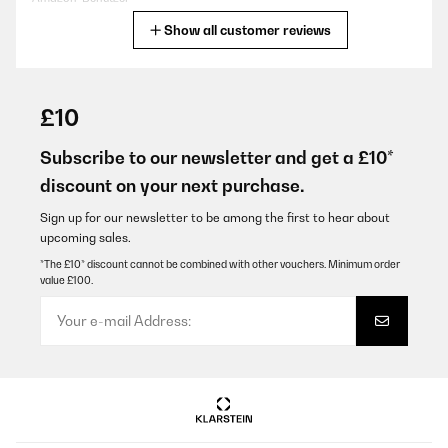
Show all customer reviews
Translate
VERIFIED REVIEW
21/07/2025
£10
Corresponde à descrição
Subscribe to our newsletter and get a £10*
Usuário da Amazon
discount on your next purchase.
Translate
Sign up for our newsletter to be among the first to hear about
upcoming sales.
VERIFIED REVIEW
*The £10* discount cannot be combined with other vouchers. Minimum order
value £100.
26/04/2025
Kühlschrank steht hinter Haus und kühlt sehr gut
Amazon-Benutzer
Translate
VERIFIED REVIEW