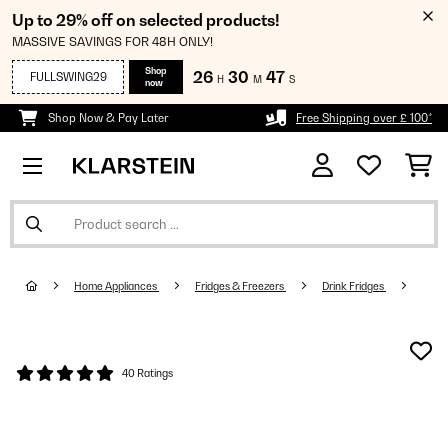
Up to 29% off on selected products!
MASSIVE SAVINGS FOR 48H ONLY!
Shop
26
30
46
FULLSWING29
H
M
S
now
Shop Now & Pay Later
Free Shipping over £ 100*
Home Appliances
Fridges & Freezers
Drink Fridges
40 Ratings