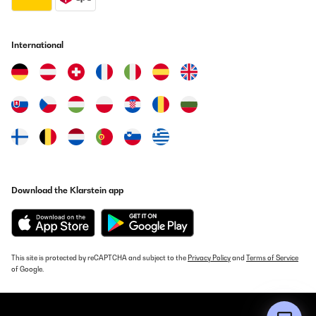
Translate
VERIFIED REVIEW
International
29/05/2024
Tras más de un mes funcionando, muy contento. Hice estudio de
mercado y cuando me decanté por esta marca y modelo, tenía
muchas dudas. Se diluyeron a los pocos días de tenerla. Robusta,
con materiales de buena calidad, una capacidad enorme y muy
muy silenciosa (cosa que para mi era realmente importante). Muy
recomendado.
Alejandro
Translate
Download the Klarstein app
VERIFIED REVIEW
11/05/2024
Toller Glaskühlschrank. Hatte eine Reklamation, diese wurde
This site is protected by reCAPTCHA and subject to the
Privacy Policy
and
Terms of Service
durch den Service behoben. Gute Qualität. Würde wieder bei
of Google.
Klarstein etwas bestellen. Lieferung war auch top. Sehr nette
Leute.
Ingo