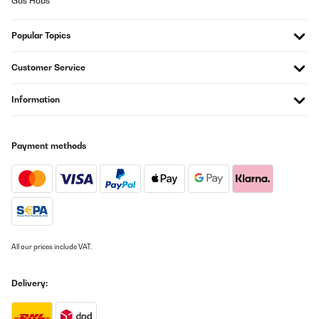
Gas Hobs
kann ihn uneingeschränkt weiterempfehlen. Es passen ca. 1,5
Kisten Bier pro Etage.
Popular Topics
Dieter
Translate
Customer Service
VERIFIED REVIEW
Information
28/08/2024
einwandfrei läuft super jedoch nach einer bestimmten Zeit macht
Payment methods
er ein wenig geräusche sollte nicht nach 3 Monaten schon sein
Amazon-Benutzer
Translate
VERIFIED REVIEW
29/07/2024
All our prices include VAT.
Genau wie ich mir vorgestellt habe. Qualität einwandfrei, schnelle
Lieferung, schickes Design
Delivery:
Amazon-Benutzer