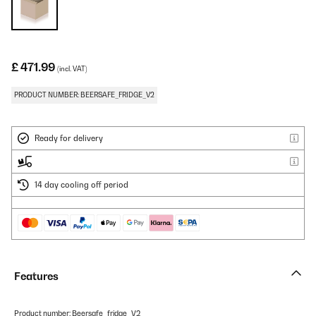
£ 471.99
(incl. VAT)
PRODUCT NUMBER: BEERSAFE_FRIDGE_V2
Ready for delivery
14 day cooling off period
Features
Product number: Beersafe_fridge_V2