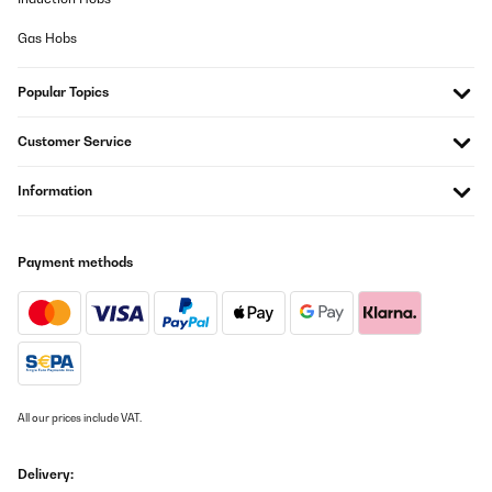
VERIFIED REVIEW
Gas Hobs
11/09/2023
Perfecto, cumple sus características
Popular Topics
Usuario/a de amazon
Customer Service
Translate
Information
VERIFIED REVIEW
25/04/2023
Payment methods
Nur Obacht, wenn es fällt, zerbricht es recht schnell.
Amazon-Benutzer
Translate
VERIFIED REVIEW
All our prices include VAT.
18/04/2023
Delivery:
Bocal solide avec un beau couvercle en bambou, je recommande !