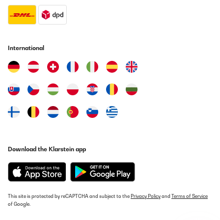
Utilisateur d'Amazon
Translate
International
VERIFIED REVIEW
11/04/2023
Ich liebe diese Gläser. Qualität und der alltägliche Gebrauch ist
sehr gut und praktisch. Etwas teuer aber lohnt sich.
Amazon-Benutzer
Translate
VERIFIED REVIEW
Download the Klarstein app
11/04/2023
Sehr schön Ich liebe diese Gläser. Qualität und der alltägliche
Gebrauch ist sehr gut und praktisch. Etwas teuer aber lohnt sich.
This site is protected by reCAPTCHA and subject to the
Amazon-Benutzer
Privacy Policy
and
Terms of Service
of Google.
Translate