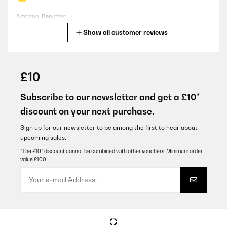
Amazon-Benutzer
Show all customer reviews
Translate
VERIFIED REVIEW
29/04/2024
£10
Das Glas sieht seeehr schön aus. Ist nun seit 3 Monaten im
Einsatz bei mir und enthält losen Tee. Der Deckel lässt sich
Subscribe to our newsletter and get a £10*
einfach lösen aber nicht zu einfach, er schließt also gut.Das Holz
discount on your next purchase.
ist wirklich schön und das Glas sieht hochwertig aus.Werde mir
noch weitere anschaffen.
Sign up for our newsletter to be among the first to hear about
Amazon-Benutzer
upcoming sales.
Translate
*The £10* discount cannot be combined with other vouchers. Minimum order
value £100.
VERIFIED REVIEW
29/03/2024
Es tál como lo indica
Usuario/a de amazon