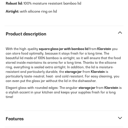
Robust lid:
100% moisture resistant bamboo lid
Airtight:
with silicone ring on lid
Product description
With the high-quality
square glass jar
with bamboo lid
from
Klarstein
you
can store food optimally, because it stays fresh for a long time. The
beautiful lid made of 100% bamboo is airtight, so it will ensure that the food
stored inside maintains its aroma for a long time. Thanks to the silicone
ring, everything is sealed extra airtight. In addition, the lid is moisture-
resistant and particularly durable, the
storage jar
from
Klarstein
is
particularly taste-neutral, heat- and cold resistant. For easy cleaning, you
can even put the glass jar without the lid in the dishwasher.
Elegant glass with rounded edges: The angular
storage jar
from
Klarstein
is
a stylish accent in your kitchen and keeps your supplies fresh for a long
time!
Features