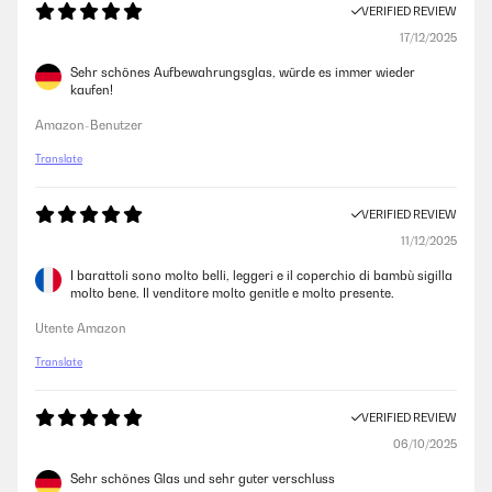
VERIFIED REVIEW
17/12/2025
Sehr schönes Aufbewahrungsglas, würde es immer wieder
kaufen!
Amazon-Benutzer
Translate
VERIFIED REVIEW
11/12/2025
I barattoli sono molto belli, leggeri e il coperchio di bambù sigilla
molto bene. Il venditore molto genitle e molto presente.
Utente Amazon
Translate
VERIFIED REVIEW
06/10/2025
Sehr schönes Glas und sehr guter verschluss