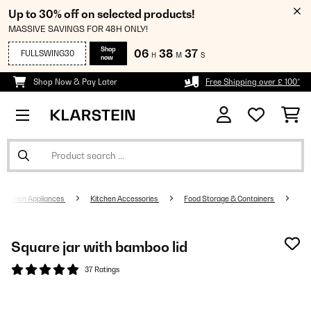
Up to 30% off on selected products!
MASSIVE SAVINGS FOR 48H ONLY!
Shop
06
38
36
FULLSWING30
H
M
S
now
Shop Now & Pay Later
Free Shipping over £ 100*
Kitchen Appliances
Kitchen Accessories
Food Storage & Containers
Square jar with bamboo lid
37 Ratings