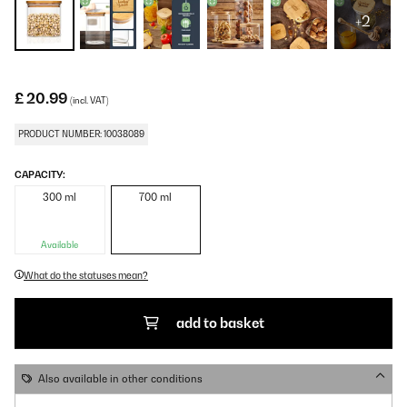
+2
£ 20.99
(incl. VAT)
PRODUCT NUMBER: 10038089
CAPACITY:
300 ml
700 ml
Available
What do the statuses mean?
add to basket
Also available in other conditions