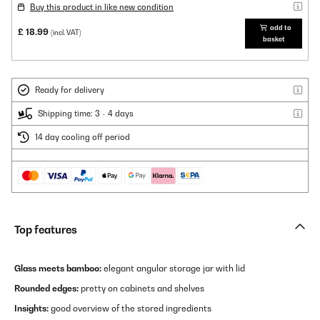
Buy this product in like new condition
add to
£ 18.99
(incl. VAT)
basket
Ready for delivery
Shipping time: 3 - 4 days
14 day cooling off period
Top features
Glass meets bamboo:
elegant angular storage jar with lid
Rounded edges:
pretty on cabinets and shelves
Insights:
good overview of the stored ingredients