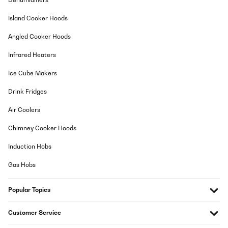
07/12/2025
Island Cooker Hoods
Macchina compatta e robusta, semplice da usare. Caffè
buonissimo ( dipende anche dalla miscela ovviamente) design
Angled Cooker Hoods
semplice e carino. Con un caffè così cremoso non c'è più
paragone coi caffè che si bevono fuori. Raccomando
Infrared Heaters
un'accortezza per il primo uso, i condotti si devono riempire
quindi usate il vaporizzatore per spurgare i canali. Molto molto
soddisfatto.
Ice Cube Makers
Utente Amazon
Drink Fridges
Translate
Air Coolers
Chimney Cooker Hoods
VERIFIED REVIEW
01/12/2025
Induction Hobs
Die Maschine sieht gut aus, ist nicht zu groß, leise, preiswert und
Gas Hobs
macht einen herrlichen Espresso.Wer nicht technikaffin ist und
mit "Versuch und Irrtum" die Handlungsschritte ausprobiert, kann
allerdings mit der leicht verbesserungswürdigen
Popular Topics
Bedienungsanleitung etwas irritiert sein.Mit dem Nachkauf von
zusätzlichem Zubehör sollte man vorsichtig sein. Zum Einem
können sich dabei hohe Zusatzkosten summieren und zum
Customer Service
Anderen ist trotz Angabe der Größe des 51 mm Siebträgers nicht
immer ein harmonisches Zusammenspiel mit der Klarstein