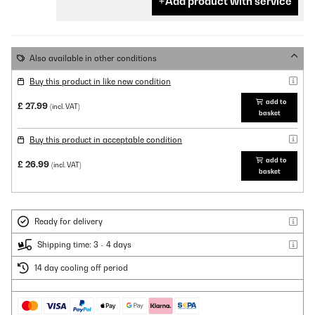
Add product with service
Also available in other conditions
Buy this product in like new condition
add to
£ 27.99
(incl. VAT)
basket
Buy this product in acceptable condition
add to
£ 26.99
(incl. VAT)
basket
Ready for delivery
Shipping time: 3 - 4 days
14 day cooling off period