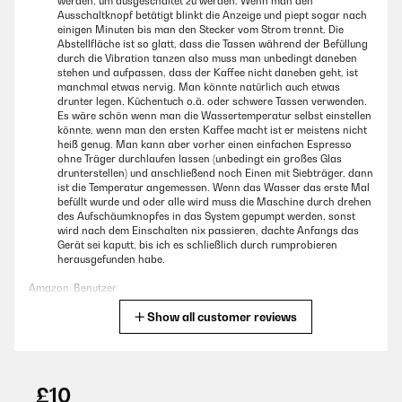
werden, um ausgeschaltet zu werden. Wenn man den
Ausschaltknopf betätigt blinkt die Anzeige und piept sogar nach
einigen Minuten bis man den Stecker vom Strom trennt. Die
Abstellfläche ist so glatt, dass die Tassen während der Befüllung
durch die Vibration tanzen also muss man unbedingt daneben
stehen und aufpassen, dass der Kaffee nicht daneben geht, ist
manchmal etwas nervig. Man könnte natürlich auch etwas
drunter legen, Küchentuch o.ä. oder schwere Tassen verwenden.
Es wäre schön wenn man die Wassertemperatur selbst einstellen
könnte, wenn man den ersten Kaffee macht ist er meistens nicht
heiß genug. Man kann aber vorher einen einfachen Espresso
ohne Träger durchlaufen lassen (unbedingt ein großes Glas
drunterstellen) und anschließend noch Einen mit Siebträger, dann
ist die Temperatur angemessen. Wenn das Wasser das erste Mal
befüllt wurde und oder alle wird muss die Maschine durch drehen
des Aufschäumknopfes in das System gepumpt werden, sonst
wird nach dem Einschalten nix passieren, dachte Anfangs das
Gerät sei kaputt, bis ich es schließlich durch rumprobieren
herausgefunden habe.
Amazon-Benutzer
Show all customer reviews
Translate
VERIFIED REVIEW
01/01/2026
£10