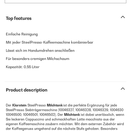
Top features
Einfache Reinigung
Mit jeder SteelPresso-Kaffeemaschine kombinierbar
Lässt sich im Handumdrehen anschließen
Für besonders cremigen Milchschaum
Kapazität: 0,55 Liter
Product description
Der
Klarstein
SteelPresso
Milchtank
ist die perfekte Ergänzung für jede
SteelPresso Siebträgermaschine (10046327, 10046328, 10046329, 1004630
10046500, 10046501, 10046502). Der
Milchtank
ist dabei unerlässlich, wenn
Sie leckeren Cappuccino und schmackhaften Latte macchiato aus der
eigenen Kaffeemaschine zaubern möchten. Mit dem externen Zubehör wird
der Kaffeegenuss umgehend auf die nächste Stufe gehoben. Besonders