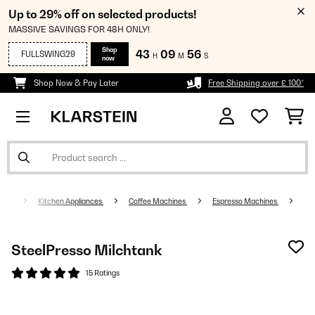
Up to 29% off on selected products!
MASSIVE SAVINGS FOR 48H ONLY!
Shop
43
09
55
FULLSWING29
H
M
S
now
Shop Now & Pay Later
Free Shipping over £ 100*
Kitchen Appliances
Coffee Machines
Espresso Machines
SteelPresso Milchtank
15 Ratings