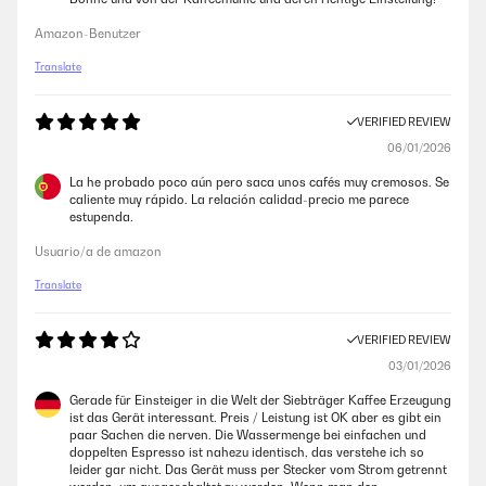
Amazon-Benutzer
Translate
VERIFIED REVIEW
06/01/2026
La he probado poco aún pero saca unos cafés muy cremosos. Se
caliente muy rápido. La relación calidad-precio me parece
estupenda.
Usuario/a de amazon
Translate
VERIFIED REVIEW
03/01/2026
Gerade für Einsteiger in die Welt der Siebträger Kaffee Erzeugung
ist das Gerät interessant. Preis / Leistung ist OK aber es gibt ein
paar Sachen die nerven. Die Wassermenge bei einfachen und
doppelten Espresso ist nahezu identisch, das verstehe ich so
leider gar nicht. Das Gerät muss per Stecker vom Strom getrennt