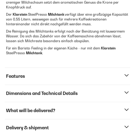
cremiger Milchschaum setzt dem aromatischen Genuss die Krone per
Knopfdruck auf.
Der
Klarstein
SteelPresso
Milchtank
verfügt über eine großzügige Kapazität
von 0,55 Litern, weswegen auch für mehrere Kaffeekreationen
hintereinander nicht direkt nachgefüllt werden muss.
Die Reinigung des Milchtanks erfolgt nach der Benützung mit lauwarmem
Wasser. Da sich das Zubehör von der Kaffeemaschine abnehmen lässt,
lassen sich Milchreste besonders einfach abspülen.
Für ein Barista-Feeling in der eigenen Küche - nur mit dem
Klarstein
SteelPresso
Milchtank
.
Features
Dimensions and Technical Details
What will be delivered?
Delivery & shipment