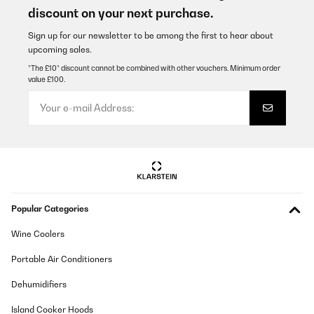
Amazon-Benutzer
discount on your next purchase.
Translate
Sign up for our newsletter to be among the first to hear about
upcoming sales.
VERIFIED REVIEW
*The £10* discount cannot be combined with other vouchers. Minimum order
value £100.
19/03/2021
Top. Note 1 A +++
Amazon-Benutzer
Translate
VERIFIED REVIEW
Popular Categories
19/03/2021
Hochzeit Top. Note 1 A +++
Wine Coolers
Portable Air Conditioners
Amazon-Benutzer
Dehumidifiers
Translate
Island Cooker Hoods