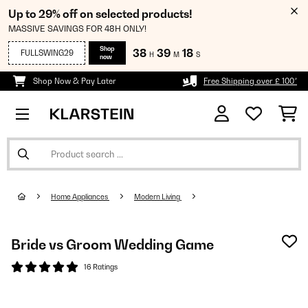
Up to 29% off on selected products!
MASSIVE SAVINGS FOR 48H ONLY!
Shop
38
39
17
FULLSWING29
H
M
S
now
Shop Now & Pay Later
Free Shipping over £ 100*
Home Appliances
Modern Living
Bride vs Groom Wedding Game
16 Ratings