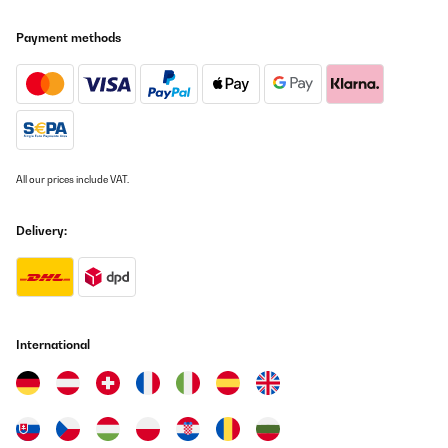
Translate
Payment methods
VERIFIED REVIEW
20/11/2020
Die Karten für die Gäste sind sehr schön, festlich und das Spiel
hat ALLEN sehr viel Spaß gemacht. Ganz klar Kaufempfehlung.
Danke!
Amazon-Benutzer
All our prices include VAT.
Translate
Delivery:
VERIFIED REVIEW
21/10/2020
Genau wie beschrieben
International
Amazon-Benutzer
Translate
VERIFIED REVIEW