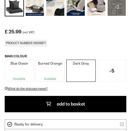
+2
£ 25.99
(incl. VAT)
PRODUCT NUMBER: 10039977
MAIN COLOUR:
Blue Ocean
Burned Orange
Dark Gray
+5
Available
Available
What do the statuses mean?
add to basket
Ready for delivery