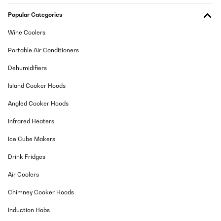
Popular Categories
VERIFIED REVIEW
Wine Coolers
07/05/2025
Perfekt, superschön und so schön weich.Ich bin begeistert.
Portable Air Conditioners
Werde noch welche in einer anderen Farbe bestellen. Und ganz
tolles Material.
Dehumidifiers
Amazon-Benutzer
Island Cooker Hoods
Translate
Angled Cooker Hoods
VERIFIED REVIEW
Infrared Heaters
07/02/2025
Ice Cube Makers
Perfekte Winterbettwäsche – kuschelig weich und wärmend! Ich
bin absolut begeistert von der Sleepwise Winter-Bettwäsche
Drink Fridges
155x200 (3-teilig)! Schon beim Auspacken merkt man die
hochwertige Qualität. Der Stoff fühlt sich unglaublich weich an
Air Coolers
und ist perfekt für kalte Nächte.Pro: Super weich & angenehm –
Das Material ist kuschelig und fühlt sich auf der Haut richtig gut
Chimney Cooker Hoods
an. Hält wunderbar warm – Perfekt für den Winter, da es die
Wärme speichert, ohne dass man schwitzt. Top Verarbeitung –
Induction Hobs
Keine losen Fäden, stabile Nähte und ein hochwertiger
Reißverschluss. Pflegeleicht – Lässt sich problemlos bei 40°C