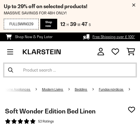
Up to 29% off on selected products!
MASSIVE SAVINGS FOR 48H ONLY!
Shop
12
39
47
FULLSWING29
H
M
S
now
Shop Now & Pay Later
Free Shipping over £ 100*
Home Appliances
Modern Living
Bedding
Fundas nórdicas
Soft Wonder Edition Bed Linen
52 Ratings