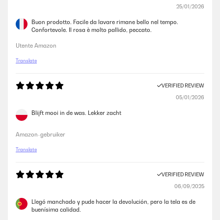
25/01/2026
Buon prodotto. Facile da lavare rimane bello nel tempo.
Confortevole. Il rosa è molto pallido, peccato.
Utente Amazon
Translate
VERIFIED REVIEW
05/01/2026
Blijft mooi in de was. Lekker zacht
Amazon-gebruiker
Translate
VERIFIED REVIEW
06/09/2025
Llegó manchado y pude hacer la devolución, pero la tela es de
buenísima calidad.