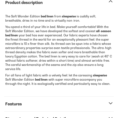
Product description
The Soft Wonder-Edition
bed linen
from
sleepwise
is cuddly soft,
breathable, dries in no time and is virtually non-iron.
You spend a third of your life in bed. Make yourself comfortable! With the
Soft Wonder Edition, we have developed the softest and cosiest
all-season
bed linen
your bed has ever experienced. Our fabric experts have chosen
the finest thread in the world for an exceptionally pleasant feel: the super
microfibre is 10 x finer than silk. Its thread can be spun into a fabric whose
extraordinary properties surprise even textile professionals. The ultra-high
thread density makes the fabric even softer and more breathable than
luxury Egyptian cotton. The bed linen is very easy to care for (wash at 40° C
without fabric softener, dries within a short time) and almost wrinkle-free.
The careful workmanship of the seams and the zip also ensure a long
service life.
For all fans of light fabric with a velvety feel: let the caressing
sleepwise
Soft Wonder-Edition
bed linen
with super microfibre accompany you
through the night. It is ecologically certified and particularly easy to clean.
Features