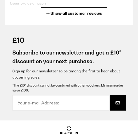
Usuario/a de amazon
Show all customer reviews
Translate
VERIFIED REVIEW
07/08/2025
£10
Super qualité, légère et douce
Subscribe to our newsletter and get a £10*
Utilisateur d'Amazon
discount on your next purchase.
Translate
Sign up for our newsletter to be among the first to hear about
upcoming sales.
VERIFIED REVIEW
*The £10* discount cannot be combined with other vouchers. Minimum order
value £100.
10/07/2025
Gutes und angenehmes Feeling. Die Verarbeitung ist für den Preis
sehr gut. Reißverschlüsse mit Metall geben dem Bettzeug eine
gute Qualitätsanmutung. Wie immer sehr schneller Versand. Ich
kann dieses Produkt empfehlen.
Amazon-Benutzer
Translate