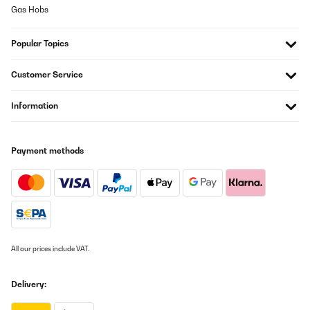
waschen und bleibt auch nach mehreren Wäschen flauschig.Ich
Gas Hobs
kann diese Bettwäsche absolut empfehlen. Wer im Winter gerne
gemütlich und warm schläft, wird hier nicht enttäuscht. Würde sie
jederzeit wieder kaufen!
Popular Topics
Amazon-Benutzer
Customer Service
Translate
Information
VERIFIED REVIEW
06/02/2025
Payment methods
Ottima qualità
Utente Amazon
Translate
VERIFIED REVIEW
All our prices include VAT.
17/01/2025
Buena calidad
Delivery: