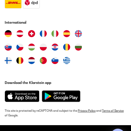
Usuario/a de amazon
Translate
International
VERIFIED REVIEW
03/01/2025
Ich liebe diese Bettwäsche. Trocknerbeständig, mit
Reißverschlüssen und super angenehm.
Amazon-Benutzer
Translate
VERIFIED REVIEW
Download the Klarstein app
10/12/2024
très agréable au toucher
Utilisateur d'Amazon
This site is protected by reCAPTCHA and subject to the
Privacy Policy
and
Terms of Service
of Google.
Translate