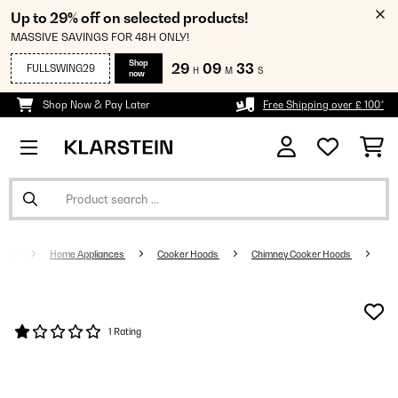
Up to 29% off on selected products!
MASSIVE SAVINGS FOR 48H ONLY!
Shop
29
09
31
FULLSWING29
H
M
S
now
Shop Now & Pay Later
Free Shipping over £ 100*
Home Appliances
Cooker Hoods
Chimney Cooker Hoods
1 Rating