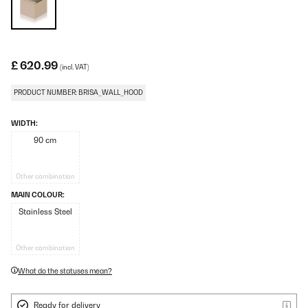
£ 620.99
(incl. VAT)
PRODUCT NUMBER: BRISA_WALL_HOOD
WIDTH:
90 cm
Other combination
MAIN COLOUR:
Stainless Steel
Other combination
What do the statuses mean?
Ready for delivery