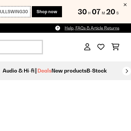
30
07
17
FULLSWING30
Shop now
H
M
S
Help, FAQs & Article Returns
Audio & Hi-fi
Deals
New products
B-Stock