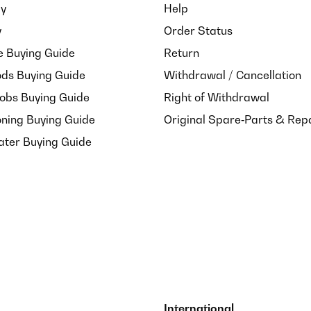
ay
Help
 el envío fue muy rápido, me dieron un rango de fechas y el primer d
y
Order Status
ara colocarlo en un baño pequeño, y es ligero y de calidad. Funcion
e Buying Guide
Return
ds Buying Guide
Withdrawal / Cancellation
Hobs Buying Guide
Right of Withdrawal
oning Buying Guide
Original Spare‑Parts & Rep
ater Buying Guide
International