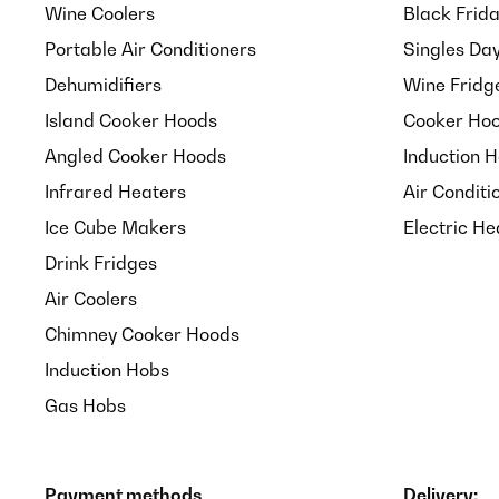
Wine Coolers
Black Frid
Gratamente sorprendida con el radiador. Lo primero,
Portable Air Conditioners
Singles Da
protegido. Yo cogí el tamaño más pequeño de 80x45, p
que buscaba, estoy encantada.
Dehumidifiers
Wine Fridg
Island Cooker Hoods
Cooker Hoo
Usuario/a de amazon
Angled Cooker Hoods
Induction 
Infrared Heaters
Air Conditi
Ice Cube Makers
Electric He
Drink Fridges
Air Coolers
Chimney Cooker Hoods
Induction Hobs
Gas Hobs
Payment methods
Delivery: