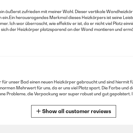
n äußerst zufrieden mit meiner Wahl. Dieser vertikale Wandheizkörp
ein.Ein herausragendes Merkmal dieses Heizkörpers ist seine Leistu
. Ich war überrascht, wie effektiv er ist, da er nicht viel Platz 
st sich der Heizkörper platzsparend an der Wand montieren und erm
 für unser Bad einen neuen Heizkörper gebraucht und sind hiermit f
enormen Mehrwert für uns, da er uns viel Platz spart. Die Farbe und d
ne Probleme, die Verpackung war super robust und gut gepolstert. Im
Show all customer reviews