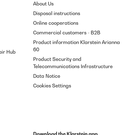
About Us
ía, ya lo tenía en casa.Llegó muy bien embalado y
Disposal instructions
a de lujo, da buen calor y es de bajo consumo. Justo lo
Online cooperations
Commercial customers - B2B
Translate
Product information Klarstein Arianna
60
air Hub
Product Security and
Telecommunications Infrastructure
Data Notice
Cookies Settings
Download the Klarstein app