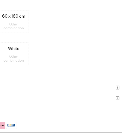
60 x 160 cm
Other
combination
White
Other
combination