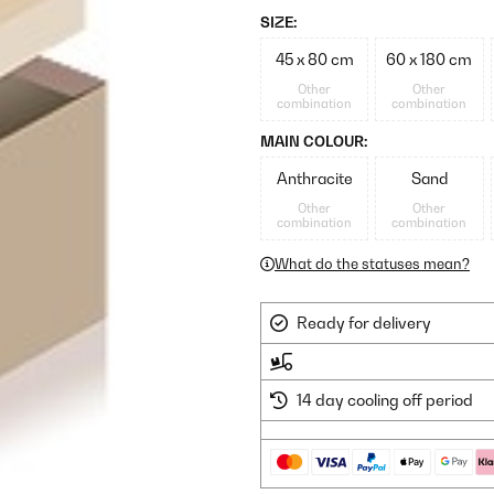
SIZE:
45 x 80 cm
60 x 180 cm
Other
Other
combination
combination
MAIN COLOUR:
Anthracite
Sand
Other
Other
combination
combination
What do the statuses mean?
Ready for delivery
14 day cooling off period