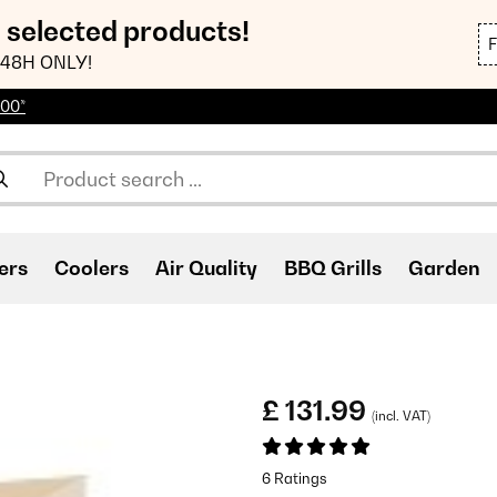
n selected products!
48H ONLY!
100*
ers
Coolers
Air Quality
BBQ Grills
Garden
£ 131.99
(incl. VAT)
6 Ratings