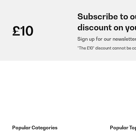
VERIFIED REVIEW
02/05/2023
Subscribe to o
Wir haben uns für den kleinen Heizkörper entschieden
discount on yo
£10
befreundetet Fachmann hat auch super geklappt. Di
ist sehr kompakt.
Sign up for our newslette
Amazon-Benutzer
*The £10* discount cannot be c
VERIFIED REVIEW
12/04/2023
Der Heizkörper ist Qualitativ, sehr hochwertig.Auch 
nun haben diese einen passenden Platz zum trockne
Amazon-Benutzer
Popular Categories
Popular To
VERIFIED REVIEW
12/04/2023