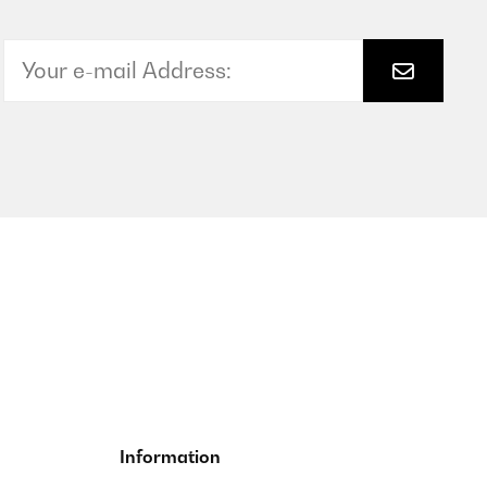
denheizung benötigen. Die Installation durch einen
t. Außerdem macht er einen schicken Eindruck im Bad und
Translate
er relativ schnell.Klasse Ergänzung für unsere Handtücher,
Translate
Information