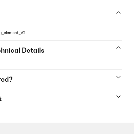
ng_element_V2
hnical Details
red?
t