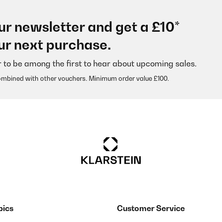
ur newsletter and get a £10*
 weil das Bad sehr klein ist und wir ihn zur Ergänzung für die Fußbo
ur next purchase.
e Verarbeitung und Qualität hat auch einen guten Eindruck gemach
r to be among the first to hear about upcoming sales.
ombined with other vouchers. Minimum order value £100.
die Lackierung ist Kratz und stoßfest.Angeschlossen ist der Heizkörp
n und sind immer schön vorgewärmt! ️
pics
Customer Service