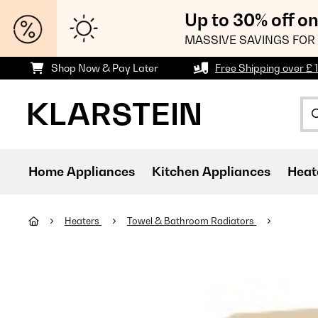
Up to 30% off o
MASSIVE SAVINGS FOR 
Shop Now & Pay Later
Free Shipping over £ 
Home Appliances
Kitchen Appliances
Heat
Heaters
Towel & Bathroom Radiators