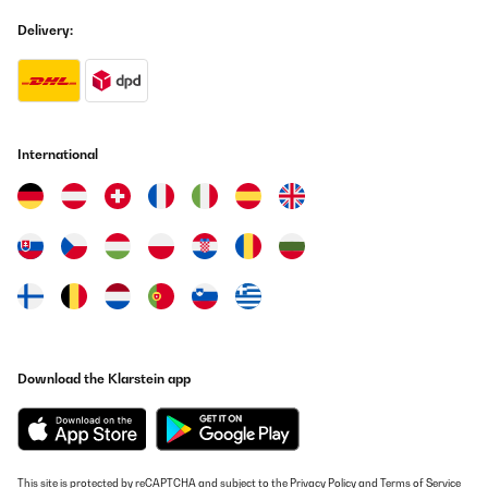
Amazon-Benutzer
Delivery:
Translate
VERIFIED REVIEW
01/01/2024
International
Gut sichtbarer, leicht zu öffnender Kinder Regenschirm
Bewertung des Monte Stivo Kinder Regenschirms: Unser Erlebnis
mit dem Monte Stivo Kinder Regenschirm war absolut
fantastisch! Dieser Schirm hat nicht nur die Bedürfnisse meiner
Kinder erfüllt, sondern auch ihre Begeisterung für Spaziergänge
im Regen geweckt. Begeisterung bei meinem Sohn: Mein Sohn ist
2,5 Jahre alt und liebt diesen Regenschirm über alles! Die
Möglichkeit, den Schirm selbstständig zu öffnen und zu schließen
gefällt ihm. Diese kinderleichte Bedienung ist bemerkenswert und
unterstützt seine Eigenständigkeit. Geeignet für verschiedene
Altersgruppen: Nicht nur mein jüngerer Sohn, sondern auch sein
älterer Bruder ist ein großer Fan dieses Schirms, vor allem in der
blauen Farbvariante. Die Tatsache, dass er für verschiedene
Download the Klarstein app
Altersgruppen geeignet ist und beiden Kindern gleichermaßen
gefällt, spricht für seine Vielseitigkeit. Tolle Sicherheitsmerkmale:
Die Reflektoren auf dem Schirm sind eine großartige Ergänzung.
Sie verbessern die Sichtbarkeit unserer Kinder in dunklen oder
regnerischen Bedingungen erheblich. Diese Sicherheitsmerkmale
sind für uns als Eltern äußerst beruhigend. Der Monte Stivo
This site is protected by reCAPTCHA and subject to the
Privacy Policy
and
Terms of Service