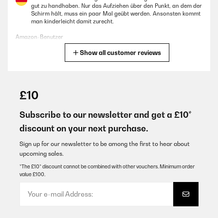
gut zu handhaben. Nur das Aufziehen über den Punkt, an dem der
Schirm hält, muss ein paar Mal geübt werden. Ansonsten kommt
man kinderleicht damit zurecht.
Amazon-Benutzer
Show all customer reviews
Translate
VERIFIED REVIEW
19/01/2024
£10
Perfetto per bambini, piccolo, maneggevole e facile da aprire e
chiudere.
Subscribe to our newsletter and get a £10*
discount on your next purchase.
Utente Amazon
Translate
Sign up for our newsletter to be among the first to hear about
upcoming sales.
*The £10* discount cannot be combined with other vouchers. Minimum order
VERIFIED REVIEW
value £100.
01/01/2024
Bewertung des Monte Stivo Kinder Regenschirms:Unser Erlebnis
mit dem Monte Stivo Kinder Regenschirm war absolut
fantastisch! Dieser Schirm hat nicht nur die Bedürfnisse meiner
Kinder erfüllt, sondern auch ihre Begeisterung für Spaziergänge