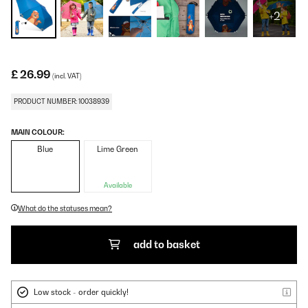
+2
£ 26.99
(incl. VAT)
PRODUCT NUMBER: 10038939
MAIN COLOUR:
Blue
Lime Green
Available
What do the statuses mean?
add to basket
Low stock - order quickly!