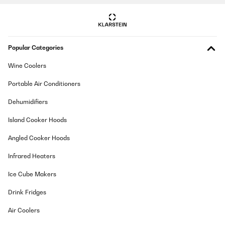
im Regen geweckt.Begeisterung bei meinem Sohn:Mein Sohn ist
2,5 Jahre alt und liebt diesen Regenschirm über alles! Die
Möglichkeit, den Schirm selbstständig zu öffnen und zu schließen
gefällt ihm. Diese kinderleichte Bedienung ist bemerkenswert und
unterstützt seine Eigenständigkeit.Geeignet für verschiedene
Popular Categories
Altersgruppen:Nicht nur mein jüngerer Sohn, sondern auch sein
älterer Bruder ist ein großer Fan dieses Schirms, vor allem in der
blauen Farbvariante. Die Tatsache, dass er für verschiedene
Wine Coolers
Altersgruppen geeignet ist und beiden Kindern gleichermaßen
gefällt, spricht für seine Vielseitigkeit.Tolle
Portable Air Conditioners
Sicherheitsmerkmale:Die Reflektoren auf dem Schirm sind eine
großartige Ergänzung. Sie verbessern die Sichtbarkeit unserer
Dehumidifiers
Kinder in dunklen oder regnerischen Bedingungen erheblich.
Diese Sicherheitsmerkmale sind für uns als Eltern äußerst
Island Cooker Hoods
beruhigend.Der Monte Stivo Kinder Regenschirm hat sich als
eine hervorragende Wahl erwiesen. Seine kindgerechte
Gestaltung und die durchdachten Sicherheitsaspekte machen ihn
Angled Cooker Hoods
zu einem unverzichtbaren Begleiter an regnerischen Tagen. Wir
sind rundum zufrieden und empfehlen ihn allen Eltern, die nach
Infrared Heaters
einem zuverlässigen und kinderfreundlichen Regenschirm
suchen.
Ice Cube Makers
Amazon-Benutzer
Drink Fridges
Translate
Air Coolers
VERIFIED REVIEW