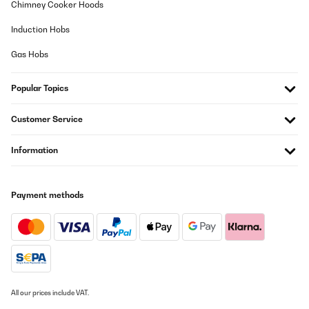
Chimney Cooker Hoods
01/01/2024
Induction Hobs
Bewertung des Monte Stivo Kinder Regenschirms: Unser Erlebnis
mit dem Monte Stivo Kinder Regenschirm war absolut
Gas Hobs
fantastisch! Dieser Schirm hat nicht nur die Bedürfnisse meiner
Kinder erfüllt, sondern auch ihre Begeisterung für Spaziergänge
im Regen geweckt. Begeisterung bei meinem Sohn: Mein Sohn ist
Popular Topics
2,5 Jahre alt und liebt diesen Regenschirm über alles! Die
Möglichkeit, den Schirm selbstständig zu öffnen und zu schließen
gefällt ihm. Diese kinderleichte Bedienung ist bemerkenswert und
Customer Service
unterstützt seine Eigenständigkeit. Geeignet für verschiedene
Altersgruppen: Nicht nur mein jüngerer Sohn, sondern auch sein
älterer Bruder ist ein großer Fan dieses Schirms, vor allem in der
Information
blauen Farbvariante. Die Tatsache, dass er für verschiedene
Altersgruppen geeignet ist und beiden Kindern gleichermaßen
gefällt, spricht für seine Vielseitigkeit. Tolle Sicherheitsmerkmale:
Die Reflektoren auf dem Schirm sind eine großartige Ergänzung.
Payment methods
Sie verbessern die Sichtbarkeit unserer Kinder in dunklen oder
regnerischen Bedingungen erheblich. Diese Sicherheitsmerkmale
sind für uns als Eltern äußerst beruhigend. Der Monte Stivo
Kinder Regenschirm hat sich als eine hervorragende Wahl
erwiesen. Seine kindgerechte Gestaltung und die durchdachten
Sicherheitsaspekte machen ihn zu einem unverzichtbaren
Begleiter an regnerischen Tagen. Wir sind rundum zufrieden und
empfehlen ihn allen Eltern, die nach einem zuverlässigen und
kinderfreundlichen Regenschirm suchen.
All our prices include VAT.