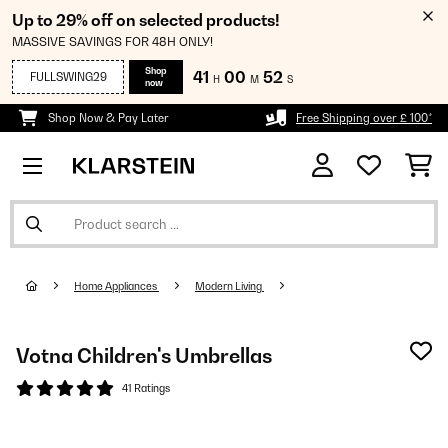
Up to 29% off on selected products!
MASSIVE SAVINGS FOR 48H ONLY!
Shop
41
00
52
FULLSWING29
H
M
S
now
Shop Now & Pay Later
Free Shipping over £ 100*
Home Appliances
Modern Living
Votna Children's Umbrellas
41 Ratings