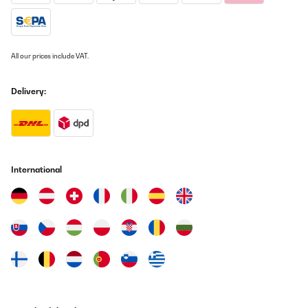
Le banc est livré bien emballé, chaque pièce est ensachée
individuellement, la visserie est de qualité, de ce côté là, rien à
redire. Sa hauteur de 43 cm est idéale pour le travail en poids
libres, il est assez stable, confortable et robuste, et a un look
franchement sympa comparé aux autres bancs. Quelques légers
All our prices include VAT.
bémols toutefois qu'il me semble bon d'énumérer si vous
souhaitez en faire l'acquisition : D'abord la notice de montage qui
n'en est pas une. C'est une simple vue éclatée de l'appareil avec
les numéros des pièces et des vis. Comme il n'y a pas d'étapes de
Delivery:
montage et qu'en plus le plan est tout petit, ça peut prendre du
temps. Ensuite, lorsque le banc est à plat l'assise est plus haute
que le dossier (on le voit sur les photos), donc pour le développé
couché c'est pas vraiment idéal, mieux vaut se coucher sur le
dossier et mettre sa tête sur l'assise. Enfin, même si il est stable il
n'est pas très lourd, vous ne pourrez pas faire du hip- trust ou du
spider curl avec ce banc. Ceci étant dit, c'est un bon rapport
International
qualité prix, loin d'être du pro évidemment mais ça reste du bon
matériel.
Utilisateur d'Amazon
Translate
VERIFIED REVIEW
12/08/2019
Etant pratiquant assidu en musculation, je recherchais un banc