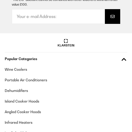
value £100.
29/08/2021
La panca è arrivata con l’imbottitura bucata e il manico saldato
un saldatore in stato d’ebrezza. Ho provveduto al reso e alla
sostituzione, il secondo collo è arrivato senza danni.
L’assemblaggio non è macchinoso ma le istruzioni sono
inesistenti. Il prodotto sembra solido, ad eccetto dell’imbottitura
che sembra facile da lacerare. Ritengo il prezzo pagato (138€) un
po’ elevato, ma vista la qualità della concorrenza adeguato.
Utente Amazon
Popular Categories
Translate
Wine Coolers
VERIFIED REVIEW
Portable Air Conditioners
22/08/2020
Dehumidifiers
bon produit
Island Cooker Hoods
Utilisateur d'Amazon
Angled Cooker Hoods
Translate
Infrared Heaters
VERIFIED REVIEW