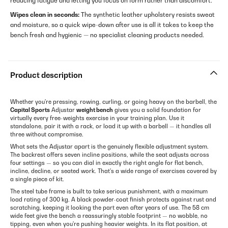
reducing fatigue and letting you focus on form rather than discomfort.
Wipes clean in seconds:
The synthetic leather upholstery resists sweat
and moisture, so a quick wipe-down after use is all it takes to keep the
bench fresh and hygienic — no specialist cleaning products needed.
Product description
Whether you're pressing, rowing, curling, or going heavy on the barbell, the
Capital Sports
Adjustar
weight bench
gives you a solid foundation for
virtually every free-weights exercise in your training plan. Use it
standalone, pair it with a rack, or load it up with a barbell — it handles all
three without compromise.
What sets the Adjustar apart is the genuinely flexible adjustment system.
The backrest offers seven incline positions, while the seat adjusts across
four settings — so you can dial in exactly the right angle for flat bench,
incline, decline, or seated work. That's a wide range of exercises covered by
a single piece of kit.
The steel tube frame is built to take serious punishment, with a maximum
load rating of 300 kg. A black powder-coat finish protects against rust and
scratching, keeping it looking the part even after years of use. The 58 cm
wide feet give the bench a reassuringly stable footprint — no wobble, no
tipping, even when you're pushing heavier weights. In its flat position, at