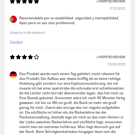
VERIFIED REVIEW
17/12/2022
Recomendable por su estabilidad, seguridad y manejabilidad.
Apto para un uso casi profesional.
Usuario/a de amazon
Translate
VERIFIED REVIEW
02/03/2022
Das Produkt wurde nach einem Tag geliefert (nicht relevant für
das Produkt) Der Aufbau war etwas knifflig da es keine richtige
Anleitung gibt sondern nur eine Explosionszeichnung, bei mir
musste ich bei einer querstrebe die schraube erst schiefansetzen,
da die Löcher nicht korrekt übereinander lagen, das hat mich ca.
Eine Stunde gekostet. Ansonsten wäre ich nach 45 Minuten fertig
gewesen. Ich bin ca 180 cm groß, die Bank ist mehr als groß
genug für mich. Zuerst das einzige das mir negativ aufgefallen
ist. Die sitzfläche ist höher als die Rückenlehne bei der
Flacheneinstellung, deshalb lege ich mich so das mein Hintern in
der Lücke zwischen Rückenlehne und sitzfläche liegt, ansonsten
macht man ein extremes hohlkreuz. Man liegt dennoch gut auf
der Bank. Beim Schrägbankdrücken hingegen lässt sich die