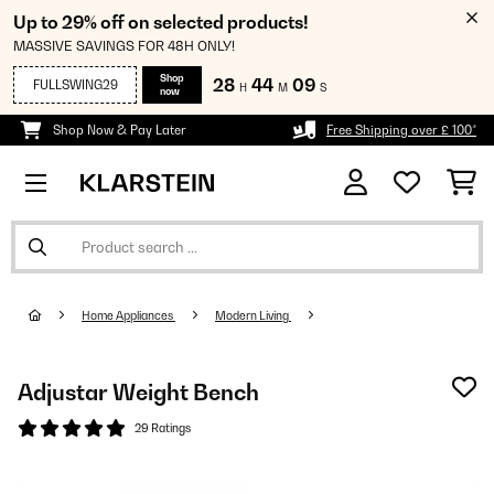
Up to 29% off on selected products!
MASSIVE SAVINGS FOR 48H ONLY!
Shop
28
44
09
FULLSWING29
H
M
S
now
Shop Now & Pay Later
Free Shipping over £ 100*
Home Appliances
Modern Living
Adjustar Weight Bench
29 Ratings