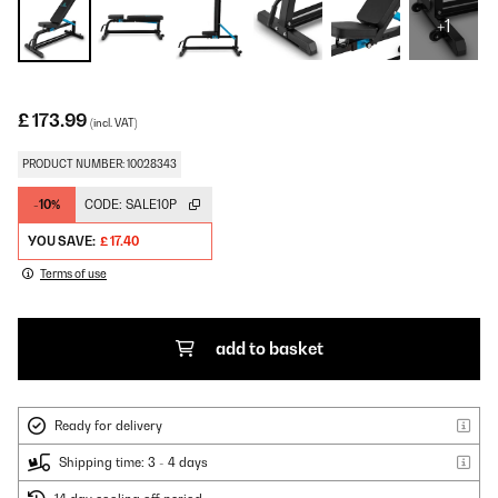
+1
£ 173.99
(incl. VAT)
PRODUCT NUMBER: 10028343
-10%
CODE:
SALE10P
YOU SAVE:
£ 17.40
Terms of use
add to basket
Ready for delivery
Shipping time: 3 - 4 days