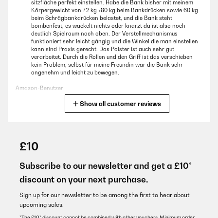
sitzfläche perfekt einstellen. Habe die Bank bisher mit meinem
Körpergewicht von 72 kg +80 kg beim Bankdrücken sowie 60 kg
beim Schrägbankdrücken belastet, und die Bank steht
bombenfest, es wackelt nichts oder knarzt da ist also noch
deutlich Spielraum nach oben. Der Verstellmechanismus
funktioniert sehr leicht gängig und die Winkel die man einstellen
kann sind Praxis gerecht. Das Polster ist auch sehr gut
verarbeitet. Durch die Rollen und den Griff ist das verschieben
kein Problem, selbst für meine Freundin war die Bank sehr
angenehm und leicht zu bewegen.
Amazon-Benutzer
Show all customer reviews
Translate
VERIFIED REVIEW
23/10/2021
£10
Confortable et solide. Petit problème d'état à l'arrivée mais SAV
réactif donc problème réglé. Je le recommande
Subscribe to our newsletter and get a £10*
discount on your next purchase.
Utilisateur d'Amazon
Translate
Sign up for our newsletter to be among the first to hear about
upcoming sales.
*The £10* discount cannot be combined with other vouchers. Minimum order
VERIFIED REVIEW