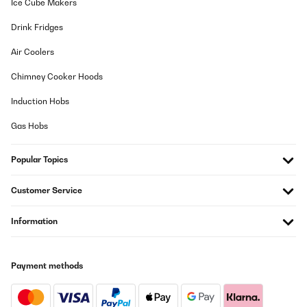
Ice Cube Makers
22/08/2020
Drink Fridges
bon produit
Air Coolers
Utilisateur d'Amazon
Chimney Cooker Hoods
Translate
Induction Hobs
VERIFIED REVIEW
Gas Hobs
22/02/2020
Popular Topics
Solida. La utilizzo da 2 anni con tutti i miei clienti e mi ha dato
ottime soddisfazioni. Si è solo scucita dopo 2 anni la scritta sulla
panca e mi hanno rimborsato gratuitamente mandandomi il
Customer Service
pezzo di ricambio. Veramente ottimo servizio
Utente Amazon
Information
Translate
Payment methods
VERIFIED REVIEW
31/08/2019