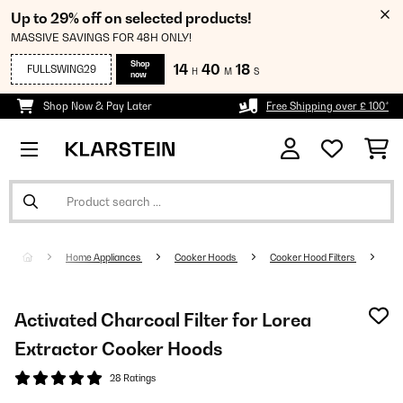
Up to 29% off on selected products!
MASSIVE SAVINGS FOR 48H ONLY!
Shop
14
40
18
FULLSWING29
H
M
S
now
Shop Now & Pay Later
Free Shipping over £ 100*
Home Appliances
Cooker Hoods
Cooker Hood Filters
Activated Charcoal Filter for Lorea
Extractor Cooker Hoods
28 Ratings