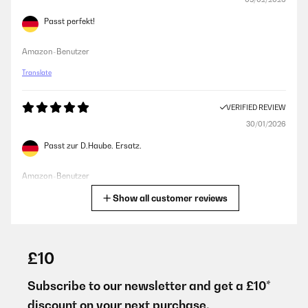
Passt perfekt!
Amazon-Benutzer
Translate
VERIFIED REVIEW
30/01/2026
Passt zur D.Haube. Ersatz.
Amazon-Benutzer
Show all customer reviews
Translate
VERIFIED REVIEW
12/01/2026
£10
Perfetti. Però ricordatevi di prendere bene le misure!! Prima
avevo sbagliato
Subscribe to our newsletter and get a £10*
discount on your next purchase.
Utente Amazon