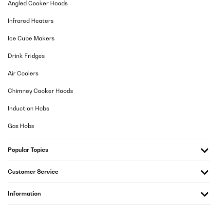
Angled Cooker Hoods
VERIFIED REVIEW
27/07/2025
Infrared Heaters
Leicht zu montieren, im Onlineshop erhältlich. Ich bin zufrieden.
Ice Cube Makers
Vielen Dank, kaufe gern wieder bei Ihnen
Amazon-Benutzer
Drink Fridges
Translate
Air Coolers
Chimney Cooker Hoods
VERIFIED REVIEW
07/07/2025
Induction Hobs
Sehr Gut
Gas Hobs
Amazon-Benutzer
Popular Topics
Translate
Customer Service
VERIFIED REVIEW
Information
12/06/2025
Schnelle Lieferung , Ware OK