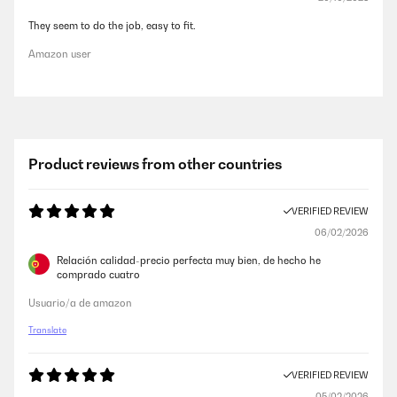
They seem to do the job, easy to fit.
Amazon user
Product reviews from other countries
VERIFIED REVIEW
06/02/2026
Relación calidad-precio perfecta muy bien, de hecho he
comprado cuatro
Usuario/a de amazon
Translate
VERIFIED REVIEW
05/02/2026