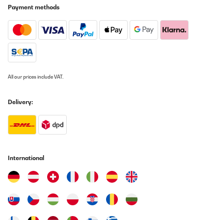
Payment methods
Amazon-Benutzer
Translate
VERIFIED REVIEW
30/01/2024
All our prices include VAT.
Ich habe den Klarstein Aktivkohlefilter für Dunstabzugshauben
gekauft und getestet und bin beeindruckt von seiner Effektivität
bei der Geruchsbekämpfung. Dieser Filter bietet eine hochwertige
Delivery:
Lösung, um unangenehme Gerüche in der Küche zu eliminieren
und die Luft sauber zu halten sogar die Lautstäke ist deutlich
angenehmer als zuvor.Der Aktivkohlefilter ist einfach zu
installieren und passt perfekt in die meisten Dunstabzugshauben
von Klarstein sogar in meine alte Eurodomo. Die klare Anleitung
ermöglicht eine problemlose Montage, selbst für diejenigen, die
nicht besonders handwerklich begabt sind. Die Qualität des
International
Materials ist solide, und der Filter fügt sich nahtlos in das
Gesamtdesign der Dunstabzugshaube ein.Was diesen
Aktivkohlefilter besonders auszeichnet, ist seine Leistung bei der
Entfernung von Kochgerüchen. Er absorbiert effektiv Fett- und
Rauchpartikel, die beim Kochen entstehen, und neutralisiert
unangenehme Gerüche. Nach dem Gebrauch bleiben die Räume
frisch und frei von Kochdünsten.Ein weiterer Pluspunkt ist die
Langlebigkeit des Filters. Klarstein gibt klare Richtlinien für den