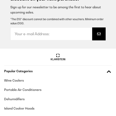
Translate
Sign up for our newsletter to be among the first to hear about
upcoming sales.
*The £10* discount cannot be combined with other vouchers. Minimum order
VERIFIED REVIEW
value £100.
06/12/2025
Schnelle Lieferung, freundliche Mail vom Hersteller mit Infos zum
Artikel-Versand. Die Filter tun das was sie sollen und lassen sich
leicht wechseln. Kaufe sie regelmäßig.
Amazon-Benutzer
Translate
Popular Categories
VERIFIED REVIEW
26/11/2025
Wine Coolers
Super, empfehlenswert
Portable Air Conditioners
Amazon-Benutzer
Dehumidifiers
Translate
Island Cooker Hoods