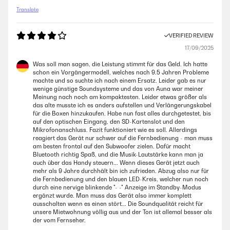
Translate
VERIFIED REVIEW
17/09/2025
Was soll man sagen, die Leistung stimmt für das Geld. Ich hatte
schon ein Vorgängermodell, welches nach 9.5 Jahren Probleme
machte und so suchte ich nach einem Ersatz. Leider gab es nur
wenige günstige Soundsysteme und das von Auna war meiner
Meinung nach noch am kompaktesten. Leider etwas größer als
das alte musste ich es anders aufstellen und Verlängerungskabel
für die Boxen hinzukaufen. Habe nun fast alles durchgetestet, bis
auf den optischen Eingang, den SD-Kartenslot und den
Mikrofonanschluss. Fazit funktioniert wie es soll. Allerdings
reagiert das Gerät nur schwer auf die Fernbedienung - man muss
am besten frontal auf den Subwoofer zielen. Dafür macht
Bluetooth richtig Spaß, und die Musik-Lautstärke kann man ja
auch über das Handy steuern... Wenn dieses Gerät jetzt auch
mehr als 9 Jahre durchhält bin ich zufrieden. Abzug also nur für
die Fernbedienung und den blauen LED-Kreis, welcher nun noch
durch eine nervige blinkende "- -" Anzeige im Standby-Modus
ergänzt wurde. Man muss das Gerät also immer komplett
ausschalten wenn es einen stört... Die Soundqualität reicht für
unsere Mietwohnung völlig aus und der Ton ist allemal besser als
der vom Fernseher.