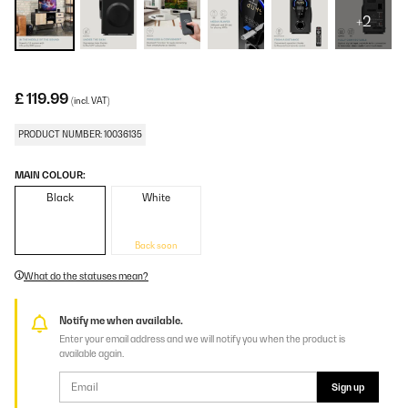
+2
£ 119.99
(incl. VAT)
PRODUCT NUMBER: 10036135
MAIN COLOUR:
Black
White
Back soon
What do the statuses mean?
Notify me when available.
Enter your email address and we will notify you when the product is
available again.
Sign up