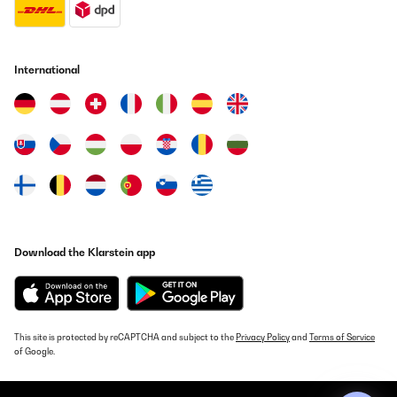
Translate
VERIFIED REVIEW
International
04/04/2024
Fonctionne très bien connexion en 5.1 sur une télé en optique et
sur un PC en 5.1 en câble jack J'aurais apprécié un peu plus de
puissance mais cela suffit pour profiter correctement La
télécommande n'est pas génial faut appuyer plusieurs fois avant
que cela fonctionne
Utilisateur d'Amazon
Translate
Download the Klarstein app
VERIFIED REVIEW
28/03/2024
Rapport qualité/prix convenable. Cependant un petit équaliseur
serrait pas du luxe. Pas de HP factice sur le model 525 DG blanc.
This site is protected by reCAPTCHA and subject to the
Privacy Policy
and
Terms of Service
On verra à l'usage sur ca fiabilité dans le temps
of Google.
Utilisateur d'Amazon