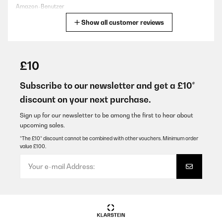
Amazon-Benutzer
Show all customer reviews
Translate
VERIFIED REVIEW
05/01/2025
£10
Super bon 5.1 en plus chaque enceinte est réglable rien à dire
nickel
Subscribe to our newsletter and get a £10*
discount on your next purchase.
Utilisateur d'Amazon
Translate
Sign up for our newsletter to be among the first to hear about
upcoming sales.
*The £10* discount cannot be combined with other vouchers. Minimum order
VERIFIED REVIEW
value £100.
27/11/2024
Cooler Sound
Amazon-Benutzer
Translate