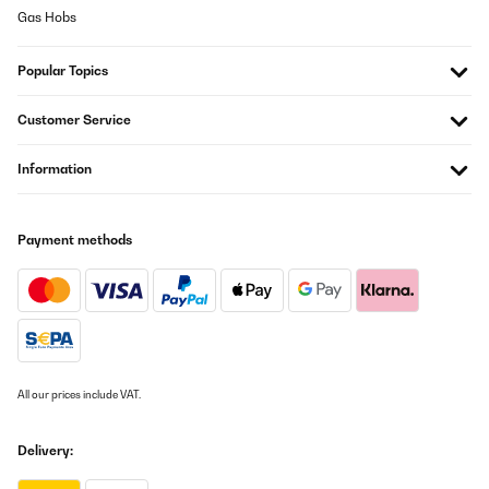
circa due anni di utilizzoha iniziato a fare un rumore di fondo
Gas Hobs
fastidioso.
Utente Amazon
Popular Topics
Translate
Customer Service
VERIFIED REVIEW
Information
05/05/2024
Speriamo che duri il precedente impianto auna concept 620 dopo
circa due anni di utilizzoha iniziato a fare un rumore di fondo
Payment methods
fastidioso.
Utente Amazon
Translate
VERIFIED REVIEW
30/04/2024
All our prices include VAT.
Bon son suoer
Delivery:
Utilisateur d'Amazon