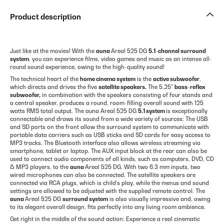
Product description
Just like at the movies! With the
auna
Areal 525 DG
5.1-channel surround
system
, you can experience films, video games and music as an intense all-
round sound experience, owing to the high-quality sound!
The technical heart of the
home cinema system
is the
active subwoofer
,
which directs and drives the five
satellite speakers.
The 5.25"
bass-reflex
subwoofer,
in combination with the speakers consisting of four stands and
a central speaker, produces a round, room-filling overall sound with 125
watts RMS total output. The auna Areal 525 DG
5.1 system
is exceptionally
connectable and draws its sound from a wide variety of sources: The USB
and SD ports on the front allow the surround system to communicate with
portable data carriers such as USB sticks and SD cards for easy access to
MP3 tracks. The Bluetooth interface also allows wireless streaming via
smartphone, tablet or laptop. The AUX input block at the rear can also be
used to connect audio components of all kinds, such as computers, DVD, CD
& MP3 players, to the
auna
Areal 525 DG. With two 6.3 mm inputs, two
wired microphones can also be connected. The satellite speakers are
connected via RCA plugs, which is child's play, while the menus and sound
settings are allowed to be adjusted with the supplied remote control. The
auna
Areal 525 DG
surround system
is also visually impressive and, owing
to its elegant overall design, fits perfectly into any living room ambience.
Get right in the middle of the sound action: Experience a real cinematic