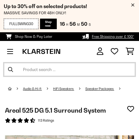
Up to 30% off on selected products!
MASSIVE SAVINGS FOR 48H ONLY!
Shop
16
56
50
FULLSWING30
H
M
S
now
Shop Now & Pay Later
Free Shipping over £ 100*
Audio & Hi-fi
HiFi Speakers
Speaker Packages
Areal 525 DG 5.1 Surround System
113 Ratings