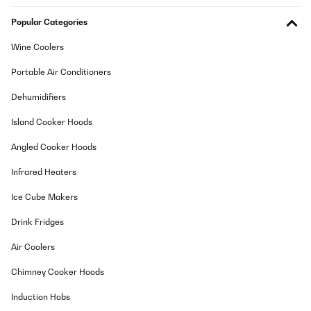
VERIFIED REVIEW
Popular Categories
29/05/2024
Wine Coolers
Mooie surroundset voor weinig geld.Enige nadeel is de kabels
van de spiekers hadden iets langer gemogen die zijn erg kort.
Portable Air Conditioners
Amazon-gebruiker
Dehumidifiers
Translate
Island Cooker Hoods
VERIFIED REVIEW
Angled Cooker Hoods
07/05/2024
Infrared Heaters
Surpris par la qualité c'est pas le top du top mais très bien
Ice Cube Makers
Utilisateur d'Amazon
Drink Fridges
Translate
Air Coolers
VERIFIED REVIEW
Chimney Cooker Hoods
05/05/2024
Induction Hobs
Speriamo che duri il precedente impianto auna concept 620 dopo