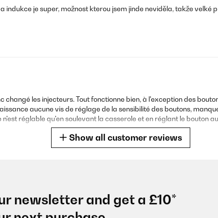
 indukce je super, možnost kterou jsem jinde neviděla, takže velké plu
 donc changé les injecteurs. Tout fonctionne bien, à l'exception des b
aissance aucune vis de réglage de la sensibilité des boutons, manque a
 n'est réglable qu'en soulevant la casserole et en réglant le bouton au
Show all customer reviews
ur newsletter and get a £10*
osé il m'est impossible de donner un avis. Ce que je ne manquerai pas de 
ur next purchase.