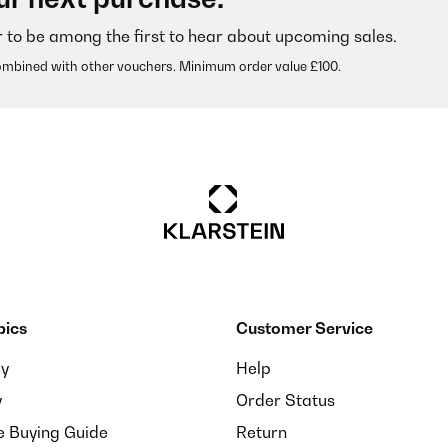
r to be among the first to hear about upcoming sales.
ombined with other vouchers. Minimum order value £100.
chat
pics
Customer Service
ion. prix imbattableDimensions d'encastrement 840x480x50 (ce n'est pa
ay
Help
y
Order Status
e Buying Guide
Return