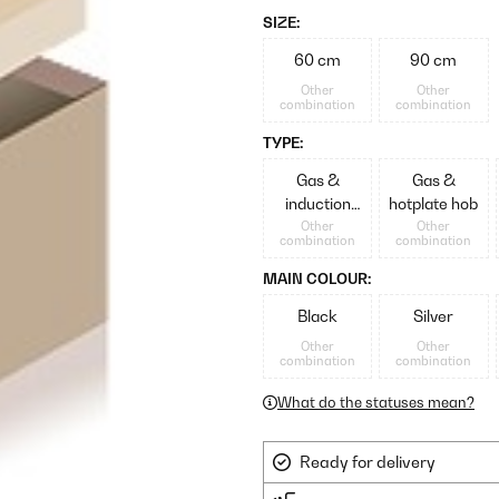
SIZE:
60 cm
90 cm
Other
Other
combination
combination
TYPE:
Gas &
Gas &
induction
hotplate hob
hob
Other
Other
combination
combination
MAIN COLOUR:
Black
Silver
Other
Other
combination
combination
What do the statuses mean?
Ready for delivery