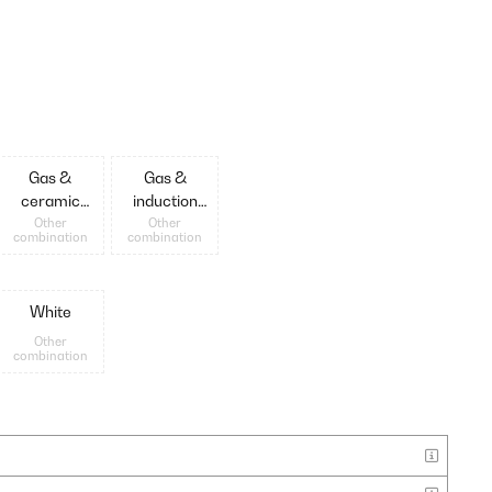
Gas &
Gas &
ceramic
induction
hob
hob with
Other
Other
combination
combination
grid
White
Other
combination