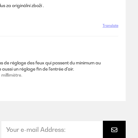
s za originální zboží .
Translate
outons de réglage des feux qui passent du minimum au
ussi un réglage fin de l'entrée d'air.
 millimètre.
Translate
faire quand je l'aurai utilisé .