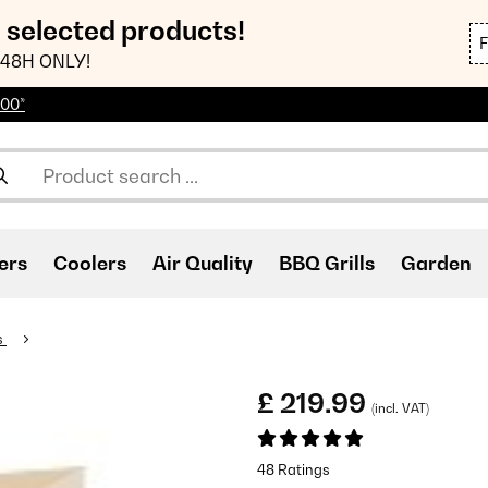
n selected products!
48H ONLY!
100*
ers
Coolers
Air Quality
BBQ Grills
Garden
s
£ 219.99
(incl. VAT)
48 Ratings