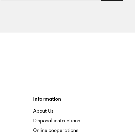
Translate
Translate
Information
s précisé dans la description)
About Us
Disposal instructions
Translate
Online cooperations