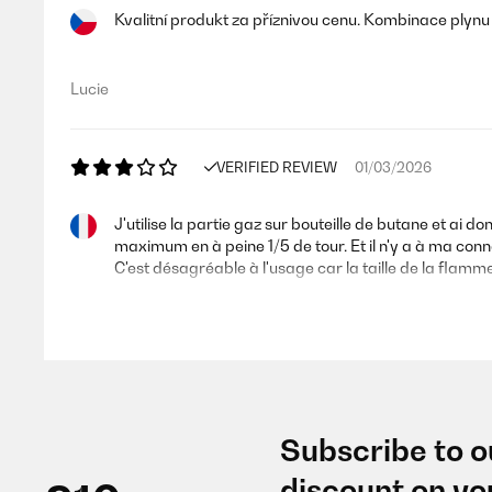
Kvalitní produkt za příznivou cenu. Kombinace plynu a
Lucie
VERIFIED REVIEW
01/03/2026
J'utilise la partie gaz sur bouteille de butane et ai
maximum en à peine 1/5 de tour. Et il n'y a à ma conn
C'est désagréable à l'usage car la taille de la flamme
Jean-Luc
VERIFIED REVIEW
13/02/2026
Subscribe to o
Cet article est très beau mais tant qu'il n'a pas été p
discount on yo