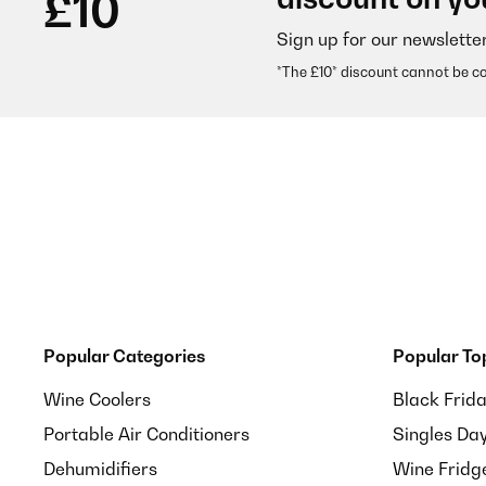
£10
Sign up for our newslette
Utilisateur d'Amazon
*The £10* discount cannot be c
VERIFIED REVIEW
09/02/2026
Beau et bon produit. Je suis très satisfaite de mon a
Utilisateur d'Amazon
VERIFIED REVIEW
15/01/2026
Popular Categories
Popular To
Parfait, mais pas très intuitif pour la partie induct
Wine Coolers
Black Frid
Portable Air Conditioners
Singles Da
Utilisateur d'Amazon
Dehumidifiers
Wine Fridg