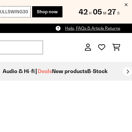
42
05
25
FULLSWING30
Shop now
H
M
S
Help, FAQs & Article Returns
Audio & Hi-fi
Deals
New products
B-Stock