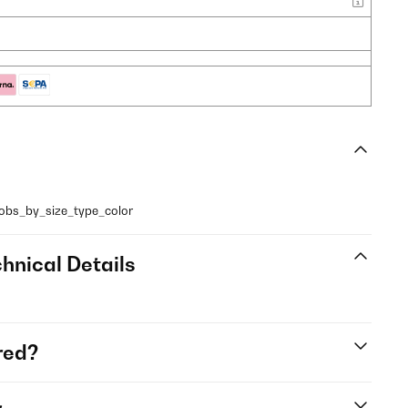
obs_by_size_type_color
hnical Details
red?