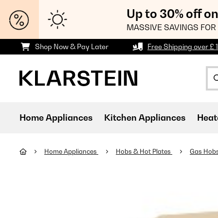
Up to 30% off o
MASSIVE SAVINGS FOR 
Shop Now & Pay Later
Free Shipping over £ 
Home Appliances
Kitchen Appliances
Heat
Home Appliances
Hobs & Hot Plates
Gas Hob